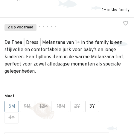
1+ in the family
•
•
•
•
•
2 Op voorraad
De Thea | Dress | Melanzana van 1+ in the family is een
stijlvolle en comfortabele jurk voor baby’s en jonge
kinderen. Een tijdloos item in de warme Melanzana tint,
perfect voor zowel alledaagse momenten als speciale
gelegenheden.
Maat:
6M
9M
12M
18M
2Y
3Y
4Y