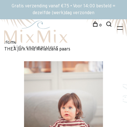
Gratis verzending vanaf €75 • Voor 14:00 besteld =
dezelfde (werk)dag verzonden
0
Home
THEA jurk kind Melanzana paars