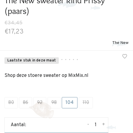
The New sweater kind Prissy
(paars)
€34,45
€17,23
The New
•
•
•
•
•
Laatste stuk in deze maat
Shop deze stoere sweater op MixMix.nl
80
86
92
98
104
110
-
+
Aantal: