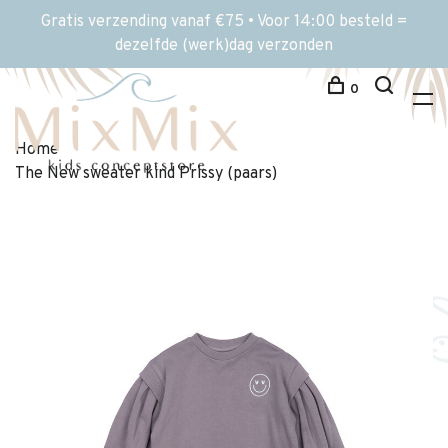
Gratis verzending vanaf €75 • Voor 14:00 besteld =
dezelfde (werk)dag verzonden
0
Home
The New sweater kind Prissy (paars)