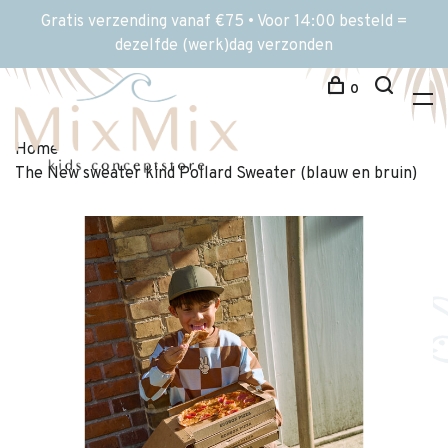
Gratis verzending vanaf €75 • Voor 14:00 besteld =
dezelfde (werk)dag verzonden
0
Home
The New sweater kind Pollard Sweater (blauw en bruin)