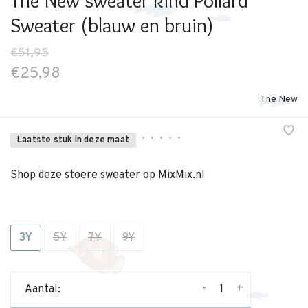
The New sweater kind Pollard
Sweater (blauw en bruin)
€51,95
€25,98
The New
•
•
•
•
•
Laatste stuk in deze maat
Shop deze stoere sweater op MixMix.nl
3Y
5Y
7Y
9Y
-
+
Aantal: