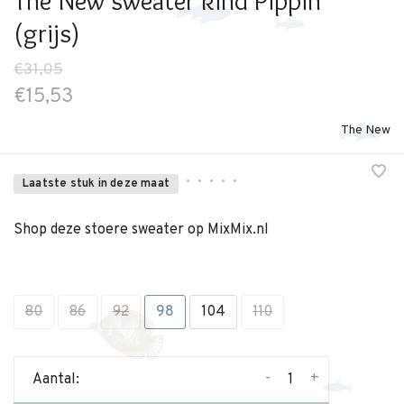
The New sweater kind Pippin
(grijs)
€31,05
€15,53
The New
•
•
•
•
•
Laatste stuk in deze maat
Shop deze stoere sweater op MixMix.nl
80
86
92
98
104
110
-
+
Aantal: