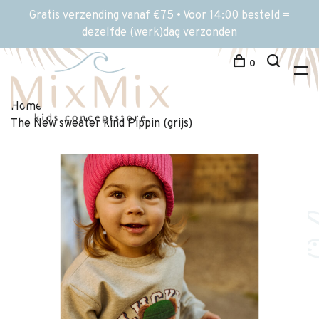
Gratis verzending vanaf €75 • Voor 14:00 besteld =
dezelfde (werk)dag verzonden
0
Home
The New sweater kind Pippin (grijs)