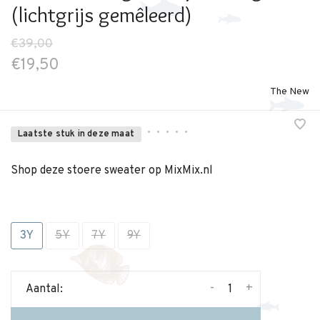
(lichtgrijs gemêleerd)
€39,00
€19,50
The New
•
•
•
•
•
Laatste stuk in deze maat
Shop deze stoere sweater op MixMix.nl
3Y
5Y
7Y
9Y
-
+
Aantal: