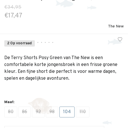
€34,95
€17,47
The New
•
•
•
•
•
2 Op voorraad
De Terry Shorts Posy Green van The New is een
comfortabele korte jongensbroek in een frisse groene
kleur. Een fijne short die perfect is voor warme dagen,
spelen en dagelijkse avonturen.
Maat:
80
86
92
98
104
110