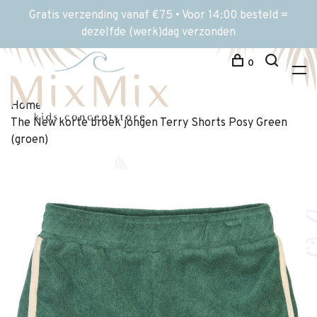
Gratis verzending vanaf €75 • Voor 14:00 besteld =
dezelfde (werk)dag verzonden
0
Home
The New korte broek jongen Terry Shorts Posy Green
(groen)