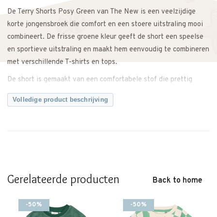
De Terry Shorts Posy Green van The New is een veelzijdige
korte jongensbroek die comfort en een stoere uitstraling mooi
combineert. De frisse groene kleur geeft de short een speelse
en sportieve uitstraling en maakt hem eenvoudig te combineren
met verschillende T-shirts en tops.
De short is gemaakt van een comfortabele stof die prettig
draagt en voldoende bewegingsvrijheid biedt. Hierdoor kan je
Volledige product beschrijving
kindje vrij bewegen tijdens het spelen, rennen en ontdekken.
Combineer de Terry Shorts met een basic T-shirt voor een
casual outfit of draag hem samen met de bijpassende Terry Tee
voor een complete en comfortabele set.
Een praktische en veelzijdige short die niet mag ontbreken in
Gerelateerde producten
de zomergarderobe.
Back to home
Twijfel je ergens over? Neem gerust contact met ons op. We
-50%
-50%
adviseren je graag.