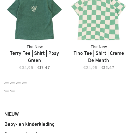
Kenmerken
• Korte jongensbroek van The New
• Model: Terry Shorts
• Kleur: Posy Green (groen)
• Comfortabele pasvorm
• Zachte stof
The New
The New
• Makkelijk te combineren
Terry Tee | Shirt | Posy
Tino Tee | Shirt | Creme
• Geschikt voor dagelijks gebruik
Green
De Menth
€34,95
€17,47
€24,95
€12,47
NIEUW
Baby- en kinderkleding