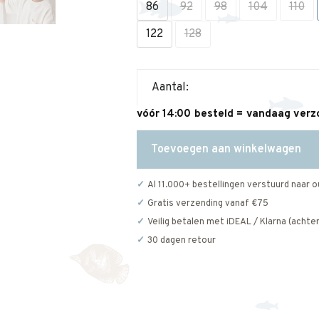
86
92
98
104
110
122
128
Aantal:
vóór 14:00 besteld = vandaag ver
Toevoegen aan winkelwagen
Al 11.000+ bestellingen verstuurd naar o
Gratis verzending vanaf €75
Veilig betalen met iDEAL / Klarna (achter
30 dagen retour