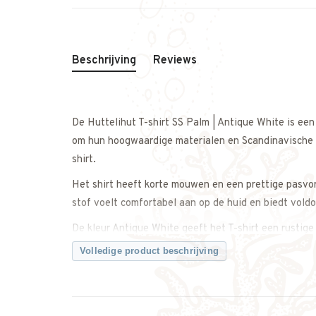
Beschrijving
Reviews
De Huttelihut T-shirt SS Palm | Antique White is een
om hun hoogwaardige materialen en Scandinavische ui
shirt.
Het shirt heeft korte mouwen en een prettige pasvor
stof voelt comfortabel aan op de huid en biedt vold
De kleur Antique White geeft het T-shirt een rustige 
zomers detail. Makkelijk te combineren met een short
Volledige product beschrijving
Twijfel je over de maat? Neem gerust contact met on
weet dat je de juiste maat bestelt.