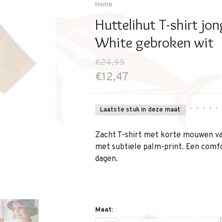
Home
Huttelihut T-shirt jo
White gebroken wit
€24,95
€12,47
•
•
•
•
•
Laatste stuk in deze maat
Zacht T-shirt met korte mouwen va
met subtiele palm-print. Een comfo
dagen.
Maat: