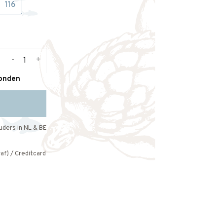
116
-
+
zonden
uders in NL & BE
af) / Creditcard