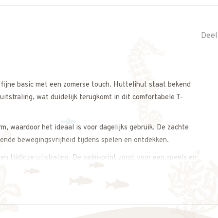
Deel
 fijne basic met een zomerse touch. Huttelihut staat bekend
tstraling, wat duidelijk terugkomt in dit comfortabele T-
m, waardoor het ideaal is voor dagelijks gebruik. De zachte
oende bewegingsvrijheid tijdens spelen en ontdekken.
en tijdloze uitstraling. De palm-print zorgt voor een speels en
, rokje of jeans voor een complete outfit.
s op. We meten het T-shirt graag voor je na, zodat je zeker