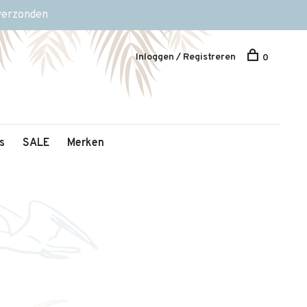
 verzonden
Inloggen / Registreren
0
s
SALE
Merken