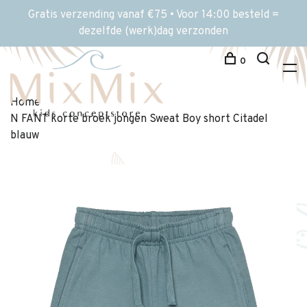
Gratis verzending vanaf €75 • Voor 14:00 besteld =
dezelfde (werk)dag verzonden
0
Home
N FANT korte broek jongen Sweat Boy short Citadel
blauw