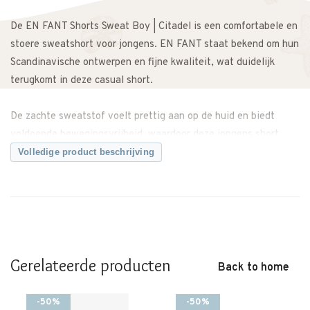
De EN FANT Shorts Sweat Boy | Citadel is een comfortabele en
stoere sweatshort voor jongens. EN FANT staat bekend om hun
Scandinavische ontwerpen en fijne kwaliteit, wat duidelijk
terugkomt in deze casual short.
De zachte sweatstof voelt prettig aan op de huid en biedt
voldoende bewegingsvrijheid, waardoor deze jongens short
perfect is voor spelen, sporten en ontspannen momenten. De
Volledige product beschrijving
comfortabele pasvorm zorgt ervoor dat de short goed blijft
zitten gedurende de dag.
De rustige kleur Citadel geeft de short een tijdloze uitstraling
en maakt hem eenvoudig te combineren met een T-shirt,
tanktop of sweater uit de EN FANT collectie.
Gerelateerde producten
Kenmerken:
Back to home
• Jongens sweatshort van EN FANT
• Zachte en comfortabele sweatstof
-50%
-50%