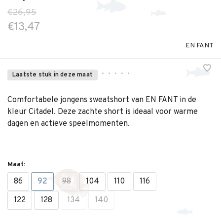
€26,95
€13,47
EN FANT
•
•
•
•
•
Laatste stuk in deze maat
Comfortabele jongens sweatshort van EN FANT in de
kleur Citadel. Deze zachte short is ideaal voor warme
dagen en actieve speelmomenten.
Maat:
86
92
98
104
110
116
122
128
134
140