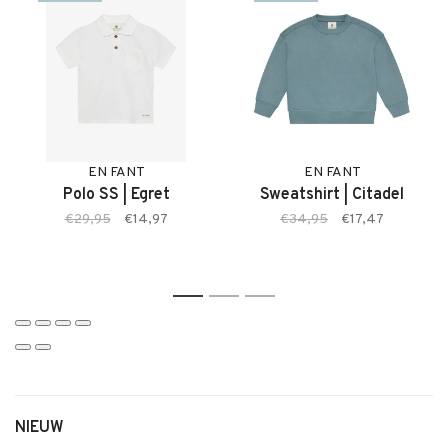
• Kleur Citadel
• Comfortabele pasvorm met bewegingsvrijheid
• Ideaal voor warme dagen en speelmomenten
• Makkelijk te combineren
EN FANT
EN FANT
Polo SS | Egret
Sweatshirt | Citadel
€29,95
€14,97
€34,95
€17,47
1
2
3
NIEUW