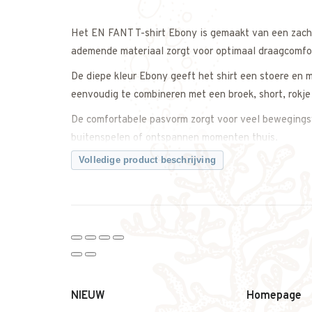
Het EN FANT T-shirt Ebony is gemaakt van een zacht
ademende materiaal zorgt voor optimaal draagcomfo
De diepe kleur Ebony geeft het shirt een stoere en mo
eenvoudig te combineren met een broek, short, rokje 
De comfortabele pasvorm zorgt voor veel bewegingsvr
buitenspelen of ontspannen momenten thuis.
Volledige product beschrijving
Een comfortabele en veelzijdige basic die zachtheid
Twijfel je over de maat? Neem gerust contact met on
Kenmerken
• T-shirt van EN FANT
• Model: Ebony
• Zachte en comfortabele stof
• Ademend materiaal
NIEUW
Homepage
• Comfortabele pasvorm