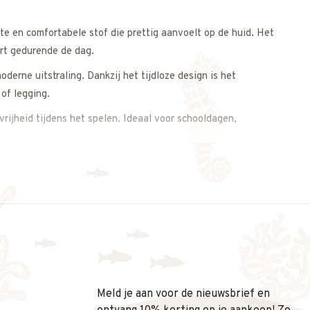
e en comfortabele stof die prettig aanvoelt op de huid. Het
rt gedurende de dag.
derne uitstraling. Dankzij het tijdloze design is het
of legging.
ijheid tijdens het spelen. Ideaal voor schooldagen,
, draagcomfort en een stoer design combineert.
s op. We adviseren je graag.
Meld je aan voor de nieuwsbrief en