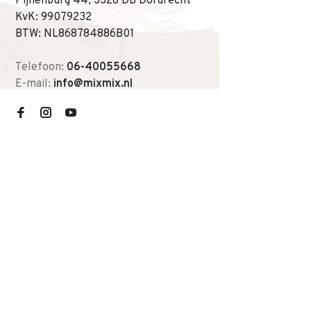
Pijnenburg 44, 3328 DB Dordrecht
KvK: 99079232
BTW: NL868784886B01
Telefoon:
06-40055668
E-mail:
info@mixmix.nl