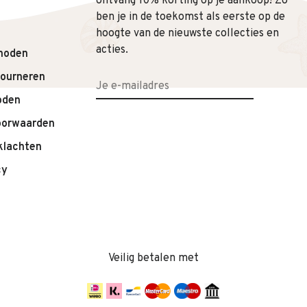
ontvang 10% korting op je aankoop! Zo
ben je in de toekomst als eerste op de
hoogte van de nieuwste collecties en
acties.
hoden
tourneren
oden
oorwaarden
klachten
cy
Veilig betalen met