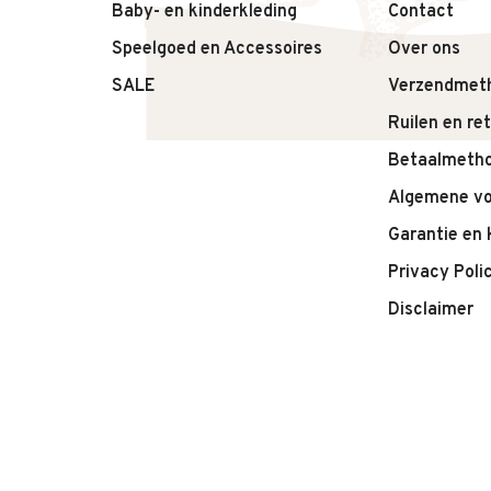
Baby- en kinderkleding
Contact
• Stoere donkere kleur
Speelgoed en Accessoires
Over ons
• Tijdloos en veelzijdig design
• Geschikt voor dagelijks gebruik
SALE
Verzendmet
Ruilen en re
Betaalmeth
Algemene v
Garantie en 
Privacy Poli
Disclaimer