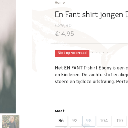
Home
En Fant shirt jongen
€29,90
€14,95
•
•
•
•
•
Niet op voorraad
Het EN FANT T-shirt Ebony is een co
en kinderen. De zachte stof en die
stoere en tijdloze uitstraling. Perf
Maat:
86
92
98
104
110