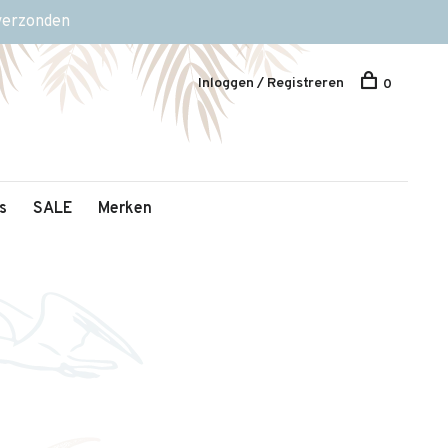
 verzonden
Inloggen / Registreren
0
s
SALE
Merken