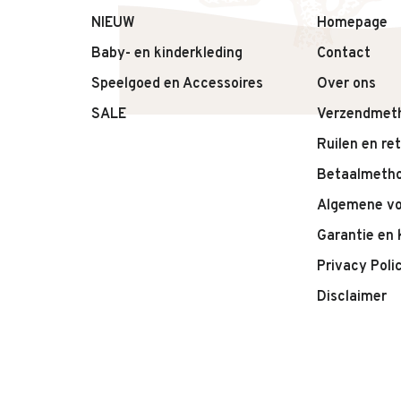
• Ademend materiaal
NIEUW
Homepage
• Comfortabele pasvorm
Baby- en kinderkleding
Contact
• Stoere donkere kleur
Speelgoed en Accessoires
Over ons
• Tijdloos en veelzijdig design
• Geschikt voor dagelijks gebruik
SALE
Verzendmet
Ruilen en re
Betaalmeth
Algemene v
Garantie en 
Privacy Poli
Disclaimer