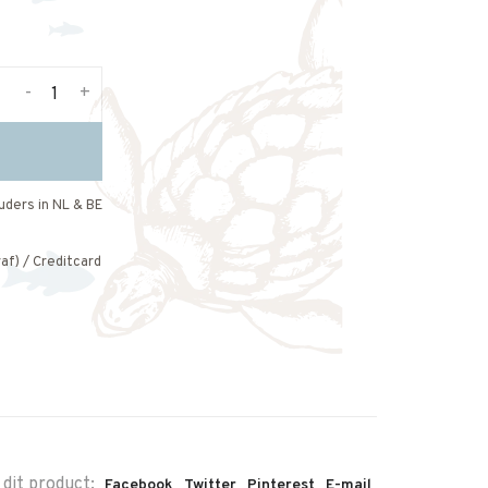
-
+
uders in NL & BE
af) / Creditcard
 dit product:
Facebook
Twitter
Pinterest
E-mail