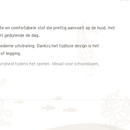
e en comfortabele stof die prettig aanvoelt op de huid. Het
rt gedurende de dag.
derne uitstraling. Dankzij het tijdloze design is het
of legging.
ijheid tijdens het spelen. Ideaal voor schooldagen,
, draagcomfort en een stoer design combineert.
s op. We adviseren je graag.