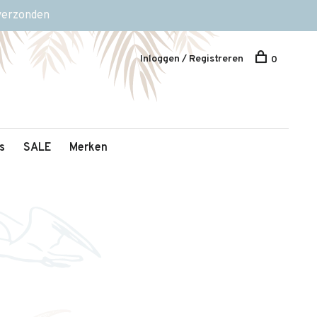
 verzonden
Inloggen / Registreren
0
s
SALE
Merken