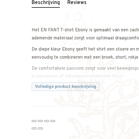
Beschrijving
Reviews
Het EN FANT T-shirt Ebony is gemaakt van een zacht
ademende materiaal zorgt voor optimaal draagcomfo
De diepe kleur Ebony geeft het shirt een stoere en mo
eenvoudig te combineren met een broek, short, rokje 
De comfortabele pasvorm zorgt voor veel bewegingsvr
buitenspelen of ontspannen momenten thuis.
Volledige product beschrijving
Een comfortabele en veelzijdige basic die zachtheid
Twijfel je over de maat? Neem gerust contact met on
Kenmerken
• T-shirt van EN FANT
• Model: Ebony
• Zachte en comfortabele stof