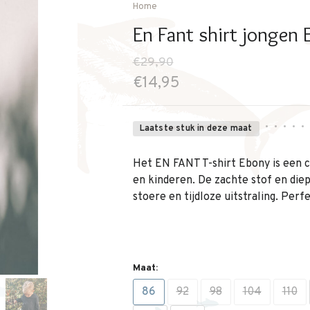
Home
En Fant shirt jongen
€29,90
€14,95
•
•
•
•
•
Laatste stuk in deze maat
Het EN FANT T-shirt Ebony is een co
en kinderen. De zachte stof en die
stoere en tijdloze uitstraling. Perf
Maat:
86
92
98
104
110