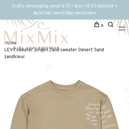
Gratis verzending vanaf €75 • Voor 14:00 besteld =
dezelfde (werk)dag verzonden
0
Home
LEVV sweater jongen Zand sweater Desert Sand
zandkleur