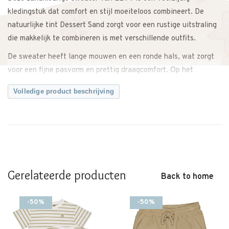
kledingstuk dat comfort en stijl moeiteloos combineert. De
natuurlijke tint Dessert Sand zorgt voor een rustige uitstraling
die makkelijk te combineren is met verschillende outfits.
De sweater heeft lange mouwen en een ronde hals, wat zorgt
voor een fijne pasvorm en prettig draagcomfort. Op het
voorpand bevinden zich zakken met een tekstprint, waarbij de
Volledige product beschrijving
print doorloopt op de mouw. Dit detail geeft de sweater een
eigentijds en speels karakter, zonder dat het ontwerp druk
wordt.
De stof voelt zacht aan en is prettig om te dragen tijdens
schooldagen en in de vrije tijd. Dankzij het comfortabele model
kunnen kinderen zich vrij bewegen, terwijl de sweater er
Gerelateerde producten
Back to home
verzorgd blijft uitzien. Geschikt voor verschillende seizoenen
en eenvoudig te combineren met een jeans, jogger of short.
-50%
-50%
Specificaties:
– Materiaal: 100% katoen