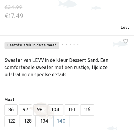
€34,99
€17,49
Levv
•
•
•
•
•
Laatste stuk in deze maat
Sweater van LEVV in de kleur Dessert Sand. Een
comfortabele sweater met een rustige, tijdloze
uitstraling en speelse details.
Maat:
86
92
98
104
110
116
122
128
134
140