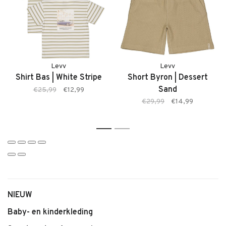
Productdetails:
– Merk: LEVV
– Productnaam: Sweater
– Kleur: Dessert Sand
Levv
Levv
– Type: Sweater
Shirt Bas | White Stripe
Short Byron | Dessert
Sand
€25,99
€12,99
€29,99
€14,99
1
2
NIEUW
Baby- en kinderkleding