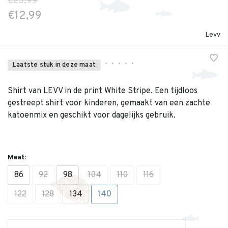
€25,99
€12,99
Levv
•
•
•
•
•
Laatste stuk in deze maat
Shirt van LEVV in de print White Stripe. Een tijdloos
gestreept shirt voor kinderen, gemaakt van een zachte
katoenmix en geschikt voor dagelijks gebruik.
Maat:
86
92
98
104
110
116
122
128
134
140