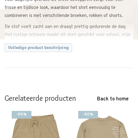
frisse en tijdloze look, waardoor het shirt eenvoudig te
combineren is met verschillende broeken, rokken of shorts.
De stof voelt zacht aan en draagt prettig gedurende de dag.
Het rustige ontwerp maakt dit shirt geschikt voor school, vrije
tijd en andere alledaagse momenten.
Volledige product beschrijving
Specificaties:
– Materiaal: 95% katoen, 5% elastaan
Productdetails:
– Merk: LEVV
– Productnaam: Shirt Bas
Gerelateerde producten
– Print: White Stripe
Back to home
– Type: Shirt
-50%
-50%