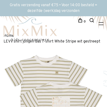
Gratis verzending vanaf €75 • Voor 14:00 besteld =
dezelfde (werk)dag verzonden
0
Home
LEVV shirt jongen Bas T-shirt White Stripe wit gestreept