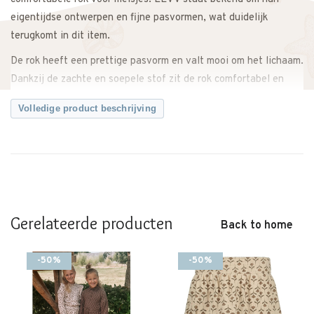
eigentijdse ontwerpen en fijne pasvormen, wat duidelijk
terugkomt in dit item.
De rok heeft een prettige pasvorm en valt mooi om het lichaam.
Dankzij de zachte en soepele stof zit de rok comfortabel en
biedt hij voldoende bewegingsvrijheid tijdens school, spelen of
Volledige product beschrijving
een feestje.
De kleur Light Taupe geeft de rok een rustige en stijlvolle
uitstraling. Makkelijk te combineren met een blouse, top of
sweater voor een complete outfit. Ook perfect te dragen
tijdens feestdagen, een bruiloft of een andere bijzondere
gelegenheid.
Gerelateerde producten
Back to home
Een tijdloos item dat zowel casual als feestelijk gedragen kan
worden.
-50%
-50%
Twijfel je over de maat? Neem gerust contact met ons op. We
meten de rok graag voor je na, zodat je zeker weet dat je de