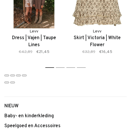
juiste maat bestelt.
Kenmerken:
Levv
Levv
• Meisjesrok van LEVV
Dress | Vajen | Taupe
Skirt | Victoria | White
• Comfortabele pasvorm
Lines
Flower
• Zachte, soepele stof
€42,89
€21,45
€32,89
€16,45
• Kleur Light Taupe
• Geschikt voor dagelijks én feestelijk gebruik
1
2
3
4
• Makkelijk te combineren
NIEUW
Baby- en kinderkleding
Speelgoed en Accessoires