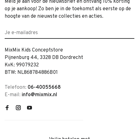
Meld je aan voor de nieuwsbrief en ontvang 10% korting
op je aankoop! Zo ben je in de toekomst als eerste op de
hoogte van de nieuwste collecties en acties.
MixMix Kids Conceptstore
Pijnenburg 44, 3328 DB Dordrecht
KvK: 99079232
BTW: NL868784886B01
Telefoon:
06-40055668
E-mail:
info@mixmix.nl