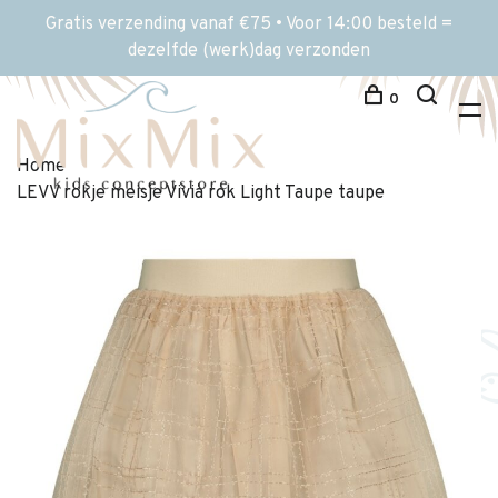
Gratis verzending vanaf €75 • Voor 14:00 besteld =
dezelfde (werk)dag verzonden
0
Home
LEVV rokje meisje Vivia rok Light Taupe taupe