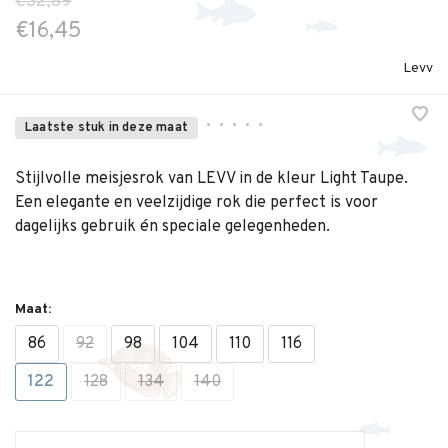
€32,89
€16,45
Levv
•
•
•
•
•
Laatste stuk in deze maat
Stijlvolle meisjesrok van LEVV in de kleur Light Taupe.
Een elegante en veelzijdige rok die perfect is voor
dagelijks gebruik én speciale gelegenheden.
Maat:
86
92
98
104
110
116
122
128
134
140