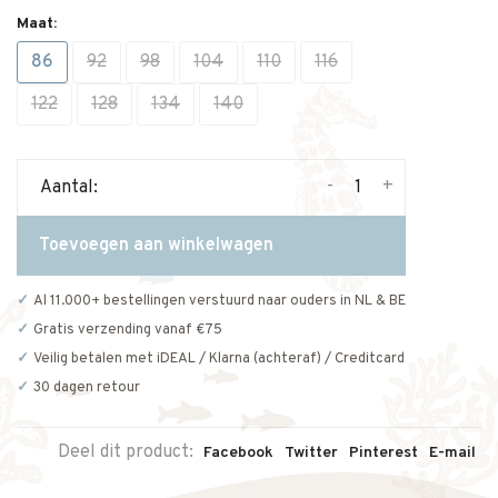
Maat:
86
92
98
104
110
116
122
128
134
140
-
+
Aantal:
Toevoegen aan winkelwagen
Al 11.000+ bestellingen verstuurd naar ouders in NL & BE
Gratis verzending vanaf €75
Veilig betalen met iDEAL / Klarna (achteraf) / Creditcard
30 dagen retour
Deel dit product:
Facebook
Twitter
Pinterest
E-mail