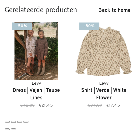
gelegenheid.
Gerelateerde producten
Back to home
Een tijdloos item dat zowel casual als feestelijk gedragen kan
worden.
-50%
-50%
Twijfel je over de maat? Neem gerust contact met ons op. We
meten de rok graag voor je na, zodat je zeker weet dat je de
juiste maat bestelt.
Kenmerken:
Levv
Levv
• Meisjesrok van LEVV
Dress | Vajen | Taupe
Shirt | Verda | White
• Comfortabele pasvorm
Lines
Flower
• Zachte, soepele stof
€42,89
€21,45
€34,89
€17,45
• White Flower bloemenprint
• Geschikt voor dagelijks én feestelijk gebruik
• Makkelijk te combineren