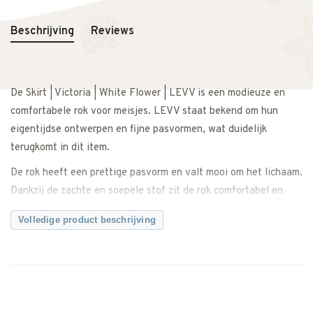
Beschrijving
Reviews
De Skirt | Victoria | White Flower | LEVV is een modieuze en
comfortabele rok voor meisjes. LEVV staat bekend om hun
eigentijdse ontwerpen en fijne pasvormen, wat duidelijk
terugkomt in dit item.
De rok heeft een prettige pasvorm en valt mooi om het lichaam.
Dankzij de zachte en soepele stof zit de rok comfortabel en
biedt hij voldoende bewegingsvrijheid tijdens school, spelen of
Volledige product beschrijving
een feestje.
De White Flower print geeft de rok een frisse en vrolijke
uitstraling. Makkelijk te combineren met een top, blouse of
sweater voor een complete outfit. Ook perfect te dragen
tijdens feestdagen, een bruiloft of een andere bijzondere