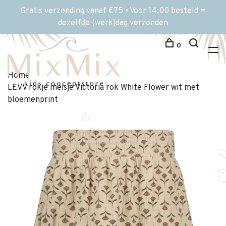
Gratis verzending vanaf €75 • Voor 14:00 besteld =
dezelfde (werk)dag verzonden
0
Home
LEVV rokje meisje Victoria rok White Flower wit met
bloemenprint