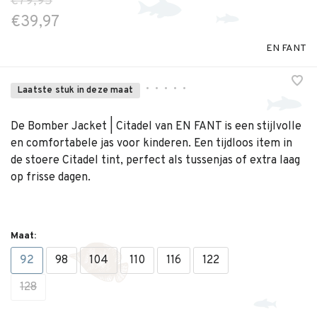
€79,95
€39,97
EN FANT
•
•
•
•
•
Laatste stuk in deze maat
De Bomber Jacket | Citadel van EN FANT is een stijlvolle
en comfortabele jas voor kinderen. Een tijdloos item in
de stoere Citadel tint, perfect als tussenjas of extra laag
op frisse dagen.
Maat:
92
98
104
110
116
122
128