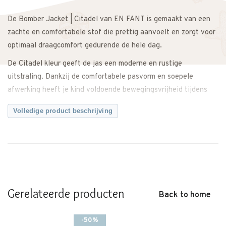
De Bomber Jacket | Citadel van EN FANT is gemaakt van een
zachte en comfortabele stof die prettig aanvoelt en zorgt voor
optimaal draagcomfort gedurende de hele dag.
De Citadel kleur geeft de jas een moderne en rustige
uitstraling. Dankzij de comfortabele pasvorm en soepele
afwerking heeft je kind voldoende bewegingsvrijheid tijdens
school, spelen en buitenactiviteiten. De bomberstijl zorgt voor
Volledige product beschrijving
een eigentijdse en stoere look.
Makkelijk te combineren met een jeans, sweater of casual
outfit voor een complete look. Ideaal voor dagelijks gebruik.
Een veelzijdige bomber jacket met een tijdloze en comfortabele
uitstraling.
Gerelateerde producten
Back to home
Twijfel je over de maat? Neem gerust contact met ons op. We
meten de jas graag voor je na, zodat je zeker weet dat je de
-50%
juiste maat bestelt.