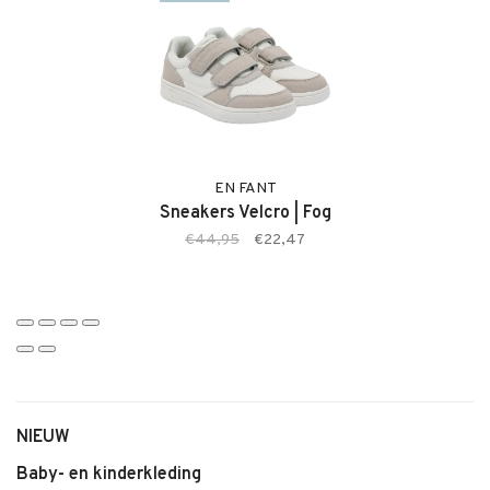
Kenmerken:
• Bomber Jacket van EN FANT
• Zachte, comfortabele stof
• Kleur: Citadel
• Comfortabele pasvorm
• Stoere bomberstijl
EN FANT
Sneakers Velcro | Fog
• Geschikt voor dagelijks gebruik
€44,95
€22,47
• Makkelijk te combineren
NIEUW
Baby- en kinderkleding