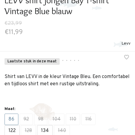
LEVV shirt jongen Bay T-shirt
Vintage Blue blauw
€23,99
€11,99
Levv
•
•
•
•
•
Laatste stuk in deze maat
Shirt van LEVV in de kleur Vintage Bleu. Een comfortabel
en tijdloos shirt met een rustige uitstraling.
Maat:
86
92
98
104
110
116
122
128
134
140