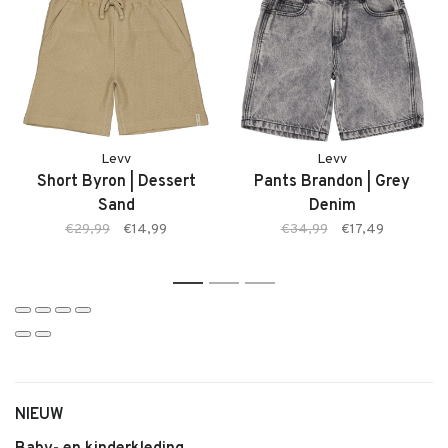
Levv
Levv
Short Byron | Dessert
Pants Brandon | Grey
Sand
Denim
€29,99
€14,99
€34,99
€17,49
1
2
3
NIEUW