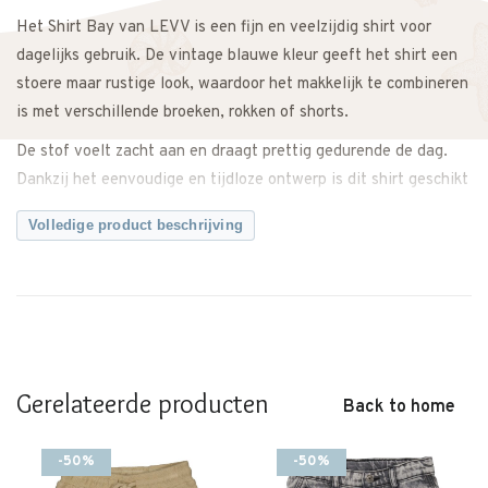
Het Shirt Bay van LEVV is een fijn en veelzijdig shirt voor
dagelijks gebruik. De vintage blauwe kleur geeft het shirt een
stoere maar rustige look, waardoor het makkelijk te combineren
is met verschillende broeken, rokken of shorts.
De stof voelt zacht aan en draagt prettig gedurende de dag.
Dankzij het eenvoudige en tijdloze ontwerp is dit shirt geschikt
voor school, vrije tijd en ontspannen momenten thuis.
Volledige product beschrijving
Specificaties:
– Materiaal: 95% katoen, 5% elastaan
Productdetails:
– Merk: LEVV
– Productnaam: Shirt Bay
Gerelateerde producten
– Kleur: Vintage Bleu
Back to home
– Type: Shirt
-50%
-50%