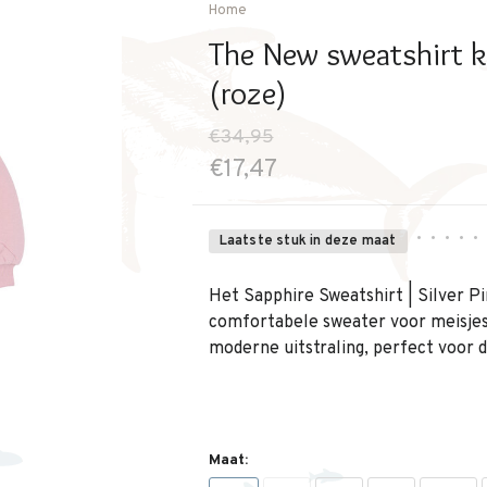
Home
The New sweatshirt ki
(roze)
€34,95
€17,47
•
•
•
•
•
Laatste stuk in deze maat
Het Sapphire Sweatshirt | Silver P
comfortabele sweater voor meisjes.
moderne uitstraling, perfect voor d
Maat: