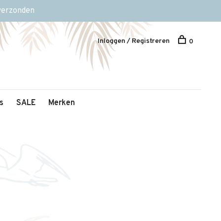
 verzonden
Inloggen / Registreren
0
s
SALE
Merken