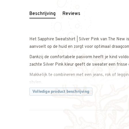
Beschrijving
Reviews
Het Sapphire Sweatshirt | Silver Pink van The New i
aanvoelt op de huid en zorgt voor optimaal draagco
Dankzij de comfortabele pasvorm heeft je kind vold
zachte Silver Pink kleur geeft de sweater een frisse 
Makkelijk te combineren met een jeans, rok of leggin
stylen.
Volledige product beschrijving
Een veelzijdige basic met een stijlvolle uitstraling.
Twijfel je over de maat? Neem gerust contact met on
weet dat je de juiste maat bestelt.
Kenmerken: