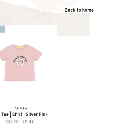
Back to home
%
The New
e Tee | Shirt | Silver Pink
€22,95
€11,47