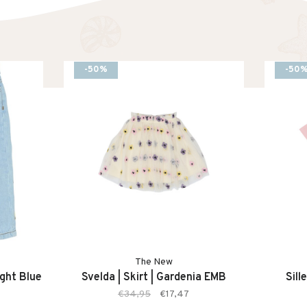
-50%
-50
The New
ight Blue
Svelda | Skirt | Gardenia EMB
Sill
€34,95
€17,47