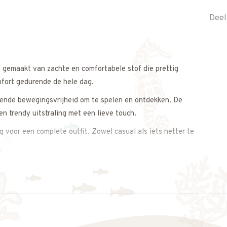
Deel
s gemaakt van zachte en comfortabele stof die prettig
mfort gedurende de hele dag.
oende bewegingsvrijheid om te spelen en ontdekken. De
en trendy uitstraling met een lieve touch.
g voor een complete outfit. Zowel casual als iets netter te
s op. We meten de sweater graag voor je na, zodat je zeker