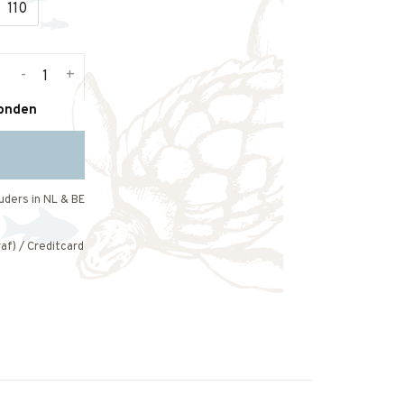
110
-
+
zonden
uders in NL & BE
af) / Creditcard