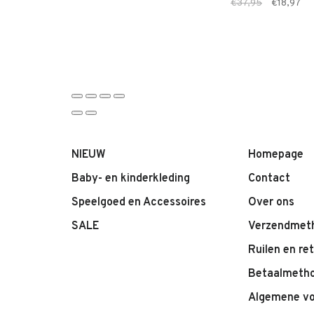
€37,95
€18,97
NIEUW
Homepage
Baby- en kinderkleding
Contact
Speelgoed en Accessoires
Over ons
SALE
Verzendmet
Ruilen en re
Betaalmeth
Algemene v