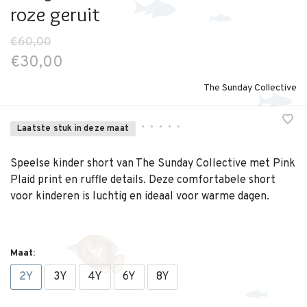
roze geruit
€60,00
€30,00
The Sunday Collective
•
•
•
•
•
Laatste stuk in deze maat
Speelse kinder short van The Sunday Collective met Pink
Plaid print en ruffle details. Deze comfortabele short
voor kinderen is luchtig en ideaal voor warme dagen.
Maat:
2Y
3Y
4Y
6Y
8Y