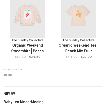
Kenmerken:
• Kinder short van The Sunday Collective
• Pink Plaid print
• Subtiele ruffle details
• Zachte en luchtige stof
• Comfortabele pasvorm met veel bewegingsvrijheid
• Ideaal voor warme dagen en dagelijks gebruik
The Sunday Collective
The Sunday Collective
Organic Weekend
Organic Weekend Tee |
Was- en onderhoudsadvies:
Sweatshirt | Peach
Peach Mix Fruit
• Wassen op maximaal 30 graden met gelijke kleuren
€69,00
€34,50
€44,00
€22,00
• Gebruik een mild wasmiddel en kies een fijnwasprogramma
• Binnenstebuiten wassen om kleur en stof mooi te houden
• Drogen op lage temperatuur of aan de lucht
• Indien nodig koel strijken
• Vermijd bleekmiddel en agressieve vlekverwijderaars
NIEUW
Baby- en kinderkleding