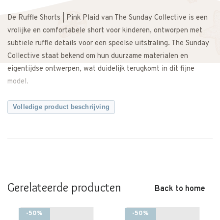
De Ruffle Shorts | Pink Plaid van The Sunday Collective is een
vrolijke en comfortabele short voor kinderen, ontworpen met
subtiele ruffle details voor een speelse uitstraling. The Sunday
Collective staat bekend om hun duurzame materialen en
eigentijdse ontwerpen, wat duidelijk terugkomt in dit fijne
model.
De stof voelt zacht en licht aan op de huid, waardoor deze
Volledige product beschrijving
kinder short perfect is voor warme dagen, vakanties en
speelmomenten. De comfortabele pasvorm biedt veel
bewegingsvrijheid en maakt de short prettig om de hele dag te
dragen.
De Pink Plaid print geeft de short een frisse en zomerse
Gerelateerde producten
Back to home
uitstraling en maakt hem eenvoudig te combineren met een T-
shirt, top of sweater uit de The Sunday Collective collectie.
-50%
-50%