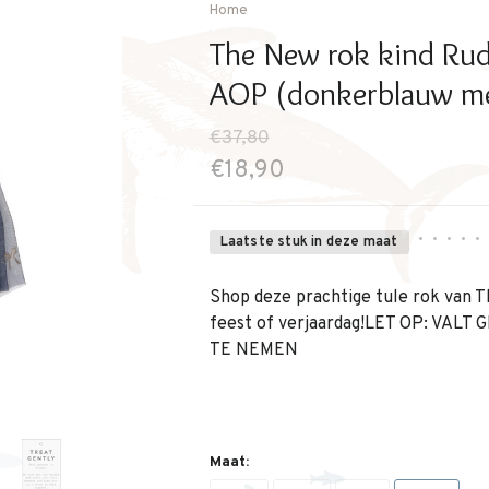
Home
The New rok kind Rude
AOP (donkerblauw me
€37,80
€18,90
•
•
•
•
•
Laatste stuk in deze maat
Shop deze prachtige tule rok van T
feest of verjaardag!LET OP: VAL
TE NEMEN
Maat: