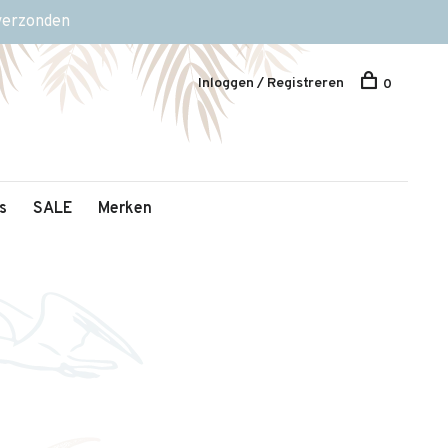
 verzonden
Inloggen / Registreren
0
s
SALE
Merken