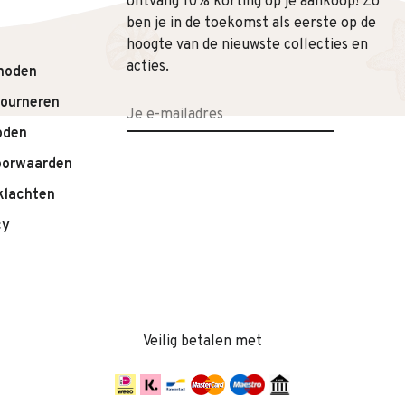
ontvang 10% korting op je aankoop! Zo
ben je in de toekomst als eerste op de
hoogte van de nieuwste collecties en
acties.
hoden
tourneren
oden
oorwaarden
klachten
cy
Veilig betalen met