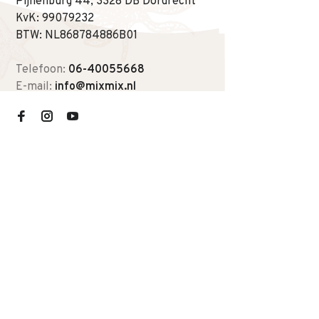
Pijnenburg 44, 3328 DB Dordrecht
KvK: 99079232
BTW: NL868784886B01
Telefoon:
06-40055668
E-mail:
info@mixmix.nl