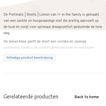
De Portinatx | Shorts | Lemon van 1+ in the family is gemaakt
van een zachte en hoogwaardige stof die prettig aanvoelt op
de huid en zorgt voor optimaal draagcomfort gedurende de hele
dag.
De lemon kleur geeft de short een vrolijke en zonnige
uitstraling. Dankzij de comfortabele pasvorm en elastische
tailleband sluit de short mooi aan zonder te knellen. De soepele
Volledige product beschrijving
stof biedt voldoende bewegingsvrijheid tijdens spelen, kruipen
of ontdekken. Ideaal voor zonnige dagen en actieve momenten.
Makkelijk te combineren met een shirt, top of blouse voor een
complete en stijlvolle outfit. Zowel casual als iets netter te
dragen.
Gerelateerde producten
Een comfortabele en tijdloze short met een frisse, zomerse
Back to home
uitstraling.