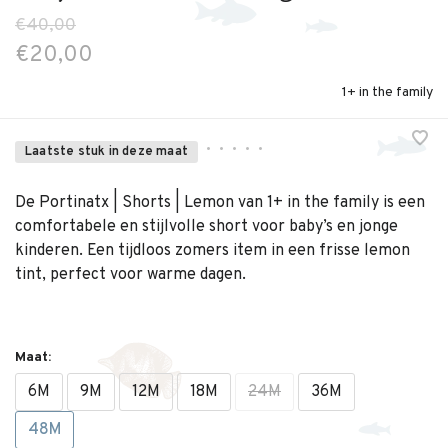
€40,00
€20,00
1+ in the family
•
•
•
•
•
Laatste stuk in deze maat
De Portinatx | Shorts | Lemon van 1+ in the family is een
comfortabele en stijlvolle short voor baby’s en jonge
kinderen. Een tijdloos zomers item in een frisse lemon
tint, perfect voor warme dagen.
Maat:
6M
9M
12M
18M
24M
36M
48M