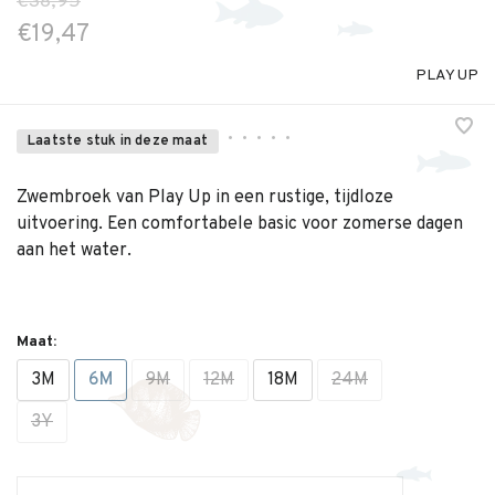
€38,95
€19,47
PLAY UP
•
•
•
•
•
Laatste stuk in deze maat
Zwembroek van Play Up in een rustige, tijdloze
uitvoering. Een comfortabele basic voor zomerse dagen
aan het water.
Maat:
3M
6M
9M
12M
18M
24M
3Y