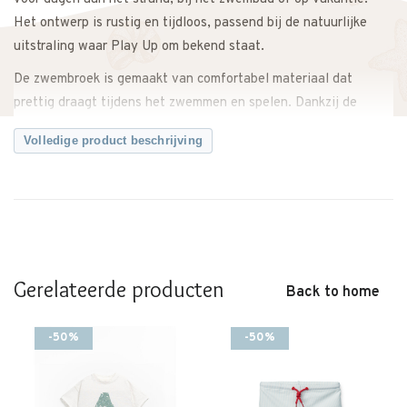
Het ontwerp is rustig en tijdloos, passend bij de natuurlijke
uitstraling waar Play Up om bekend staat.
De zwembroek is gemaakt van comfortabel materiaal dat
prettig draagt tijdens het zwemmen en spelen. Dankzij de
eenvoudige stijl is deze zwembroek makkelijk te combineren
Volledige product beschrijving
met andere zomeritems en badkleding van Play Up. Ideaal voor
ontspannen watermomenten op warme dagen.
Waarom deze zwembroek van Play Up een fijne keuze is:
– Basic zwembroek voor kinderen
– Comfortabel en prettig om te dragen
– Geschikt voor strand, zwembad en vakantie
Gerelateerde producten
Back to home
– Makkelijk te combineren met andere zomeritems
– Rustige en tijdloze uitstraling
-50%
-50%
– Duurzaam design
Productdetails:
– Merk: Play Up