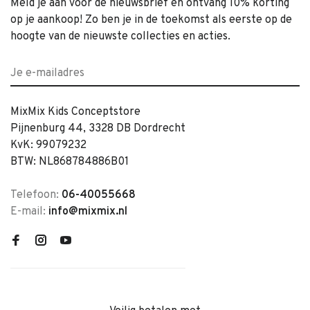
Meld je aan voor de nieuwsbrief en ontvang 10% korting
op je aankoop! Zo ben je in de toekomst als eerste op de
hoogte van de nieuwste collecties en acties.
MixMix Kids Conceptstore
Pijnenburg 44, 3328 DB Dordrecht
KvK: 99079232
BTW: NL868784886B01
Telefoon:
06-40055668
E-mail:
info@mixmix.nl