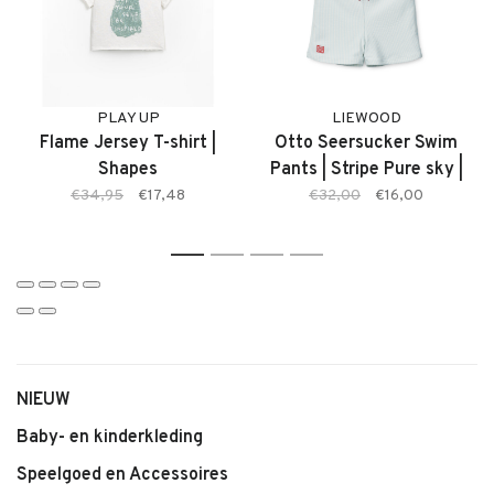
– Productnaam: Zwembroek
– Type: Zwembroek
PLAY UP
LIEWOOD
Flame Jersey T-shirt |
Otto Seersucker Swim
Shapes
Pants | Stripe Pure sky |
Zwembroek
€34,95
€17,48
€32,00
€16,00
1
2
3
4
NIEUW
Baby- en kinderkleding
Speelgoed en Accessoires