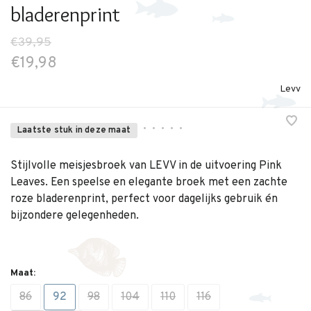
bladerenprint
€39,95
€19,98
Levv
•
•
•
•
•
Laatste stuk in deze maat
Stijlvolle meisjesbroek van LEVV in de uitvoering Pink
Leaves. Een speelse en elegante broek met een zachte
roze bladerenprint, perfect voor dagelijks gebruik én
bijzondere gelegenheden.
Maat:
86
92
98
104
110
116