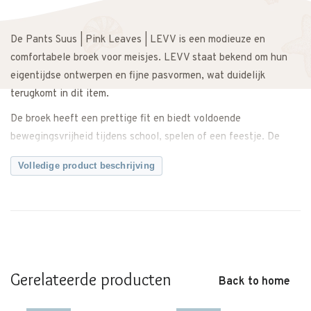
De Pants Suus | Pink Leaves | LEVV is een modieuze en
comfortabele broek voor meisjes. LEVV staat bekend om hun
eigentijdse ontwerpen en fijne pasvormen, wat duidelijk
terugkomt in dit item.
De broek heeft een prettige fit en biedt voldoende
bewegingsvrijheid tijdens school, spelen of een feestje. De
zachte en soepele stof zorgt ervoor dat de broek de hele dag
Volledige product beschrijving
comfortabel zit.
De Pink Leaves print geeft de broek een frisse en vrolijke
uitstraling. Makkelijk te combineren met een effen shirt, blouse
of sweater voor een complete outfit. Ook perfect te dragen
tijdens feestdagen, een verjaardag of een familiediner.
Gerelateerde producten
Een veelzijdig item dat zowel casual als feestelijk gedragen
Back to home
kan worden.