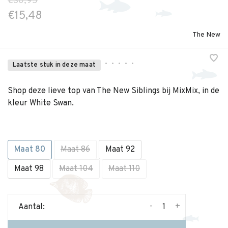
€30,95
€15,48
The New
•
•
•
•
•
Laatste stuk in deze maat
Shop deze lieve top van The New Siblings bij MixMix, in de
kleur White Swan.
Maat 80
Maat 86
Maat 92
Maat 98
Maat 104
Maat 110
-
+
Aantal: