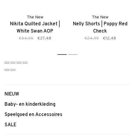
The New
The New
Nikita Quilted Jacket |
Nelly Shorts | Poppy Red
White Swan AOP
Check
€54,95
€27,48
€24,95
€12,48
1
2
NIEUW
Baby- en kinderkleding
Speelgoed en Accessoires
SALE