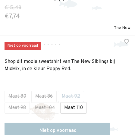
€15,48
€7,74
The New
•
•
•
•
•
Niet op voorraad
Shop dit mooie sweatshirt van The New Siblings bij
MixMix, in de kleur Poppy Red.
Maat 80
Maat 86
Maat 92
Maat 98
Maat 104
Maat 110
Niet op voorraad