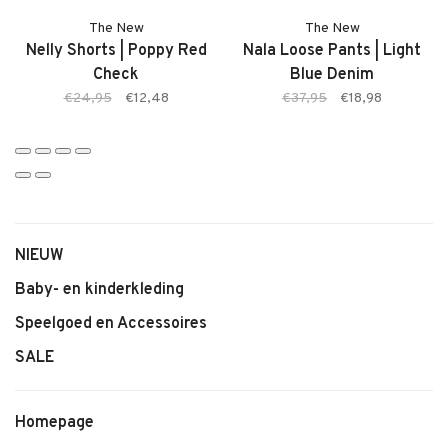
The New
The New
Nelly Shorts | Poppy Red
Nala Loose Pants | Light
Check
Blue Denim
€24,95
€12,48
€37,95
€18,98
NIEUW
Baby- en kinderkleding
Speelgoed en Accessoires
SALE
Homepage