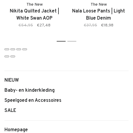
The New
The New
Nikita Quilted Jacket |
Nala Loose Pants | Light
White Swan AOP
Blue Denim
€54,95
€27,48
€37,95
€18,98
1
2
NIEUW
Baby- en kinderkleding
Speelgoed en Accessoires
SALE
Homepage