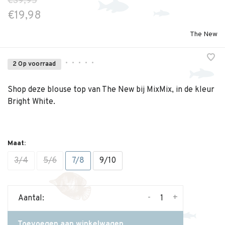
€39,95
€19,98
The New
•
•
•
•
•
2 Op voorraad
Shop deze blouse top van The New bij MixMix, in de kleur
Bright White.
Maat:
3/4
5/6
7/8
9/10
-
+
Aantal:
Toevoegen aan winkelwagen