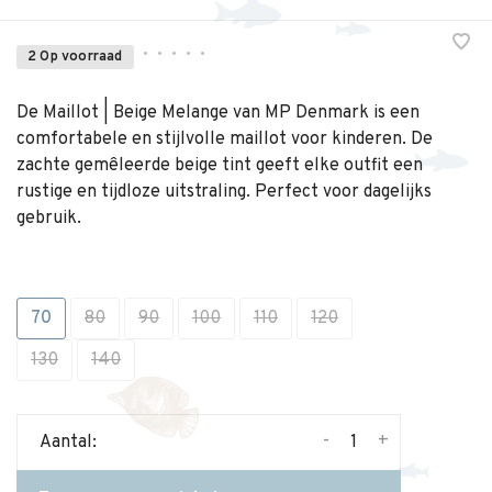
•
•
•
•
•
2 Op voorraad
De Maillot | Beige Melange van MP Denmark is een
comfortabele en stijlvolle maillot voor kinderen. De
zachte gemêleerde beige tint geeft elke outfit een
rustige en tijdloze uitstraling. Perfect voor dagelijks
gebruik.
70
80
90
100
110
120
130
140
-
+
Aantal: