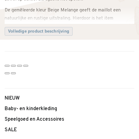
De gemêleerde kleur Beige Melange geeft de maillot een
natuurlijke en rustige uitstraling. Hierdoor is het item
eenvoudig te combineren met jurken, rokjes en verschillende
Volledige product beschrijving
outfits.
Dankzij de elastische tailleband sluit de maillot comfortabel
aan en blijft deze goed op zijn plaats tijdens het bewegen.
Perfect voor schooldagen, buitenspelen of als comfortabele
basis onder rokjes en jurken.
Een comfortabele en stijlvolle maillot die zachtheid,
draagcomfort en een tijdloze uitstraling combineert.
NIEUW
Twijfel je over de maat? Neem gerust contact met ons op. We
Baby- en kinderkleding
adviseren je graag.
Speelgoed en Accessoires
Kenmerken
SALE
• Maillot van MP Denmark