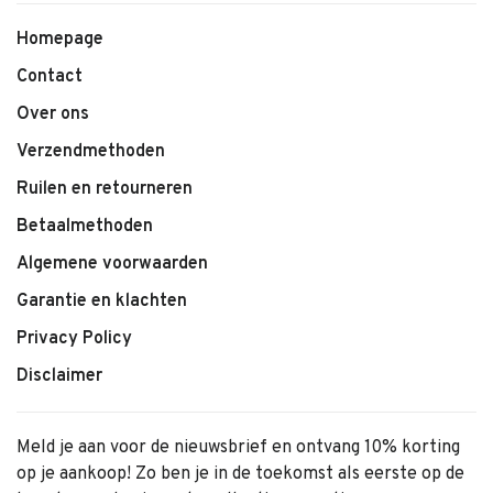
• Kleur: Beige Melange
• Zachte en soepele stof
Homepage
• Ademend en comfortabel materiaal
Contact
• Elastische tailleband
Over ons
• Comfortabele pasvorm
Verzendmethoden
• Tijdloos en stijlvol design
• Makkelijk te combineren
Ruilen en retourneren
Betaalmethoden
Algemene voorwaarden
Garantie en klachten
Privacy Policy
Disclaimer
Meld je aan voor de nieuwsbrief en ontvang 10% korting
op je aankoop! Zo ben je in de toekomst als eerste op de