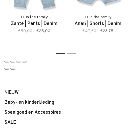
• Kleur: Off-white
• Comfortabele pasvorm
• Geschikt voor baby’s en jonge kinderen
1+ in the family
1+ in the family
Zante | Pants | Denim
Anafi | Shorts | Denim
• Tijdloze en stijlvolle uitstraling
€50,00
€25,00
€47,50
€23,75
• Makkelijk te combineren
1
2
NIEUW
Baby- en kinderkleding
Speelgoed en Accessoires
SALE