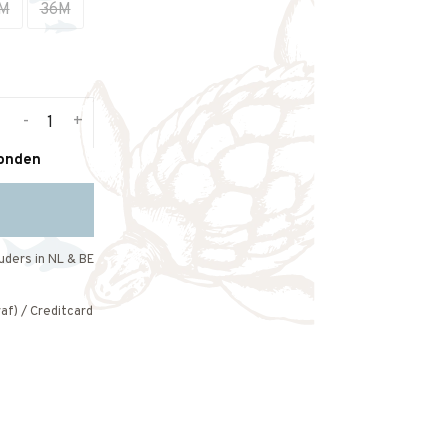
M
36M
-
+
zonden
uders in NL & BE
af) / Creditcard