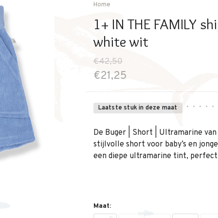
Home
1+ IN THE FAMILY shi
white wit
€42,50
€21,25
•
•
•
•
•
Laatste stuk in deze maat
De Buger | Short | Ultramarine van 
stijlvolle short voor baby’s en jong
een diepe ultramarine tint, perfec
Maat: