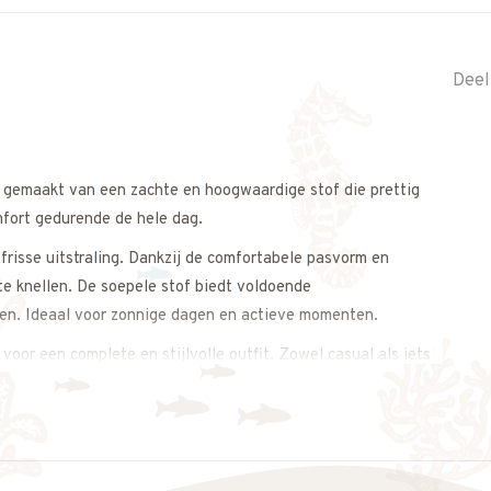
Deel
is gemaakt van een zachte en hoogwaardige stof die prettig
mfort gedurende de hele dag.
 frisse uitstraling. Dankzij de comfortabele pasvorm en
 te knellen. De soepele stof biedt voldoende
ken. Ideaal voor zonnige dagen en actieve momenten.
voor een complete en stijlvolle outfit. Zowel casual als iets
merse uitstraling.
s op. We adviseren je graag.