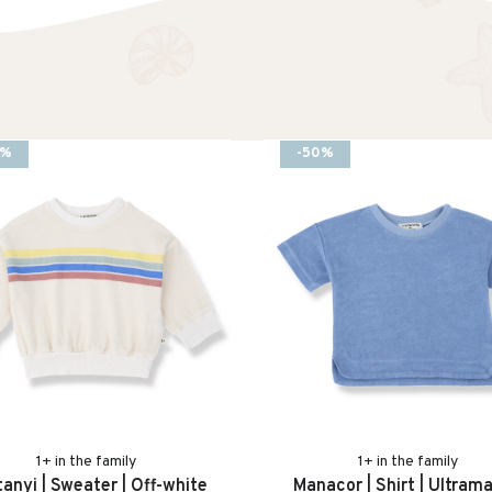
0%
-50%
1+ in the family
1+ in the family
anyi | Sweater | Off-white
Manacor | Shirt | Ultrama