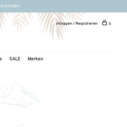
 verzonden
Inloggen / Registreren
0
s
SALE
Merken