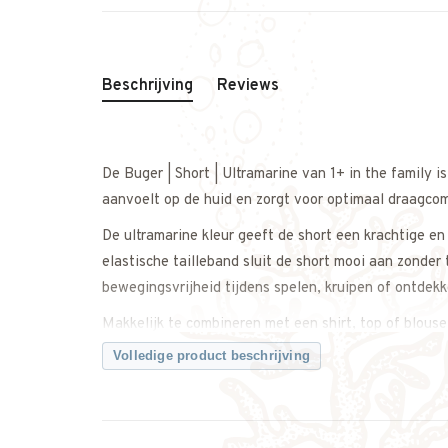
Beschrijving
Reviews
De Buger | Short | Ultramarine van 1+ in the family 
aanvoelt op de huid en zorgt voor optimaal draagco
De ultramarine kleur geeft de short een krachtige en
elastische tailleband sluit de short mooi aan zonder
bewegingsvrijheid tijdens spelen, kruipen of ontdek
Makkelijk te combineren met een shirt, top of blouse 
netter te dragen.
Volledige product beschrijving
Een comfortabele en tijdloze short met een frisse, zo
Twijfel je over de maat? Neem gerust contact met on