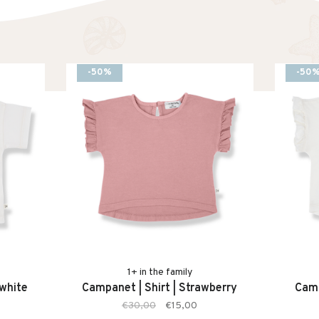
-50%
-50
1+ in the family
-white
Campanet | Shirt | Strawberry
Camp
€30,00
€15,00