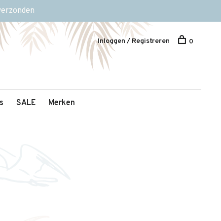
 verzonden
Inloggen / Registreren
0
s
SALE
Merken