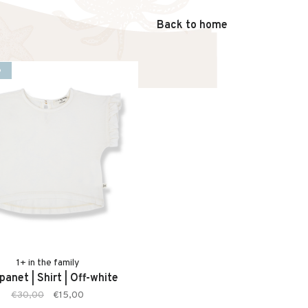
Back to home
%
1+ in the family
anet | Shirt | Off-white
€30,00
€15,00