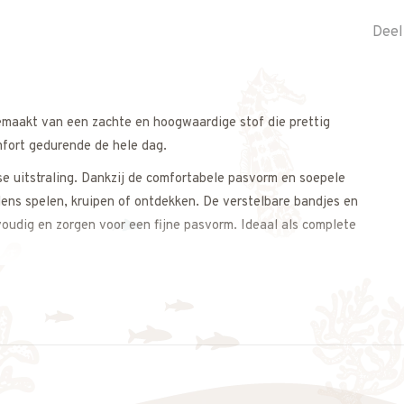
Deel
emaakt van een zachte en hoogwaardige stof die prettig
mfort gedurende de hele dag.
se uitstraling. Dankzij de comfortabele pasvorm en soepele
dens spelen, kruipen of ontdekken. De verstelbare bandjes en
voudig en zorgen voor een fijne pasvorm. Ideaal als complete
voor een complete en stijlvolle look. Zowel casual als iets
e, zomerse uitstraling.
s op. We adviseren je graag.