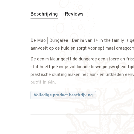
Beschrijving
Reviews
De Mao | Dungaree | Denim van 1+ in the family is g
aanvoelt op de huid en zorgt voor optimaal draagco
De denim kleur geeft de dungaree een stoere en fris
stof heeft je kindje voldoende bewegingsvrijheid tij
praktische sluiting maken het aan- en uitkleden een
outfit in één.
Makkelijk te combineren met een shirt of longsleeve 
Volledige product beschrijving
netter te dragen.
Een comfortabele en tijdloze dungaree met een stoer
Twijfel je over de maat? Neem gerust contact met on
Kenmerken: