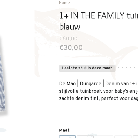
Home
1+ IN THE FAMILY tu
blauw
€60,00
€30,00
•
•
•
•
•
Laatste stuk in deze maat
De Mao | Dungaree | Denim van 1+ i
stijlvolle tuinbroek voor baby’s en 
zachte denim tint, perfect voor dag
Maat: