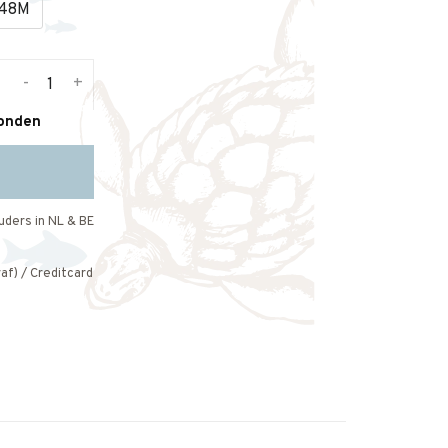
48M
-
+
zonden
uders in NL & BE
af) / Creditcard