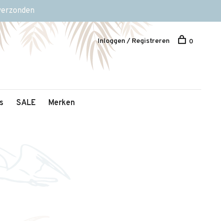
 verzonden
Inloggen / Registreren
0
s
SALE
Merken