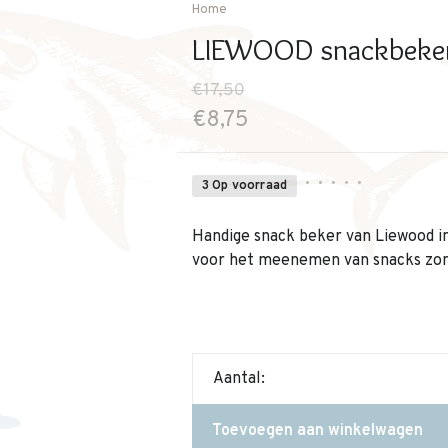
Home
LIEWOOD snackbeker 
€17,50
€8,75
•
•
•
•
•
3 Op voorraad
Handige snack beker van Liewood in
voor het meenemen van snacks zond
Aantal:
Toevoegen aan winkelwagen