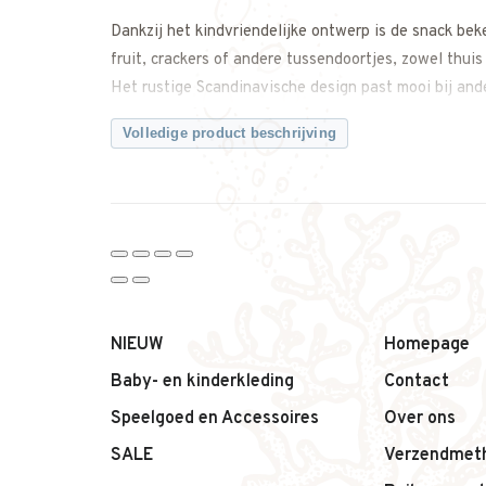
Dankzij het kindvriendelijke ontwerp is de snack bek
fruit, crackers of andere tussendoortjes, zowel thuis
Het rustige Scandinavische design past mooi bij and
Waarom deze snack beker van Liewood een fijne keuz
Volledige product beschrijving
– Snack beker voor zelfstandig snacken
– Uitgevoerd in de kleuren Peach en Sea Shell
– Helpt morsen te beperken
– Prettig formaat voor kleine handjes
– Ideaal voor thuis en onderweg
– Tijdloos Scandinavisch design
Productdetails:
NIEUW
Homepage
– Merk: Liewood
Baby- en kinderkleding
Contact
– Productnaam: Snack beker
Speelgoed en Accessoires
Over ons
– Kleur: Peach / Sea Shell
– Type: Snackbeker
SALE
Verzendmet