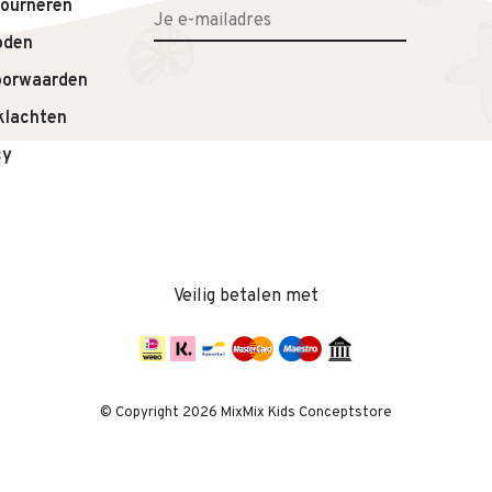
tourneren
oden
oorwaarden
klachten
cy
Veilig betalen met
© Copyright 2026 MixMix Kids Conceptstore