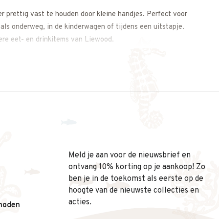
er prettig vast te houden door kleine handjes. Perfect voor
 als onderweg, in de kinderwagen of tijdens een uitstapje.
ere eet- en drinkitems van Liewood.
e is:
Meld je aan voor de nieuwsbrief en
ontvang 10% korting op je aankoop! Zo
ben je in de toekomst als eerste op de
hoogte van de nieuwste collecties en
acties.
hoden