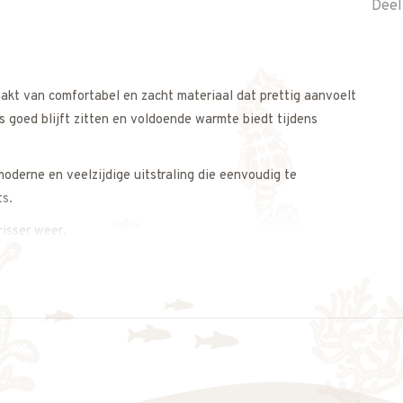
Deel
kt van comfortabel en zacht materiaal dat prettig aanvoelt
s goed blijft zitten en voldoende warmte biedt tijdens
oderne en veelzijdige uitstraling die eenvoudig te
ts.
risser weer.
ign moeiteloos combineert.
s op. We adviseren je graag.