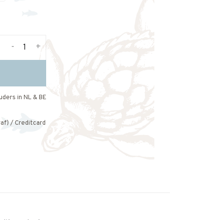
-
+
uders in NL & BE
af) / Creditcard