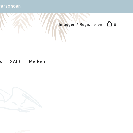
 verzonden
Inloggen / Registreren
0
s
SALE
Merken