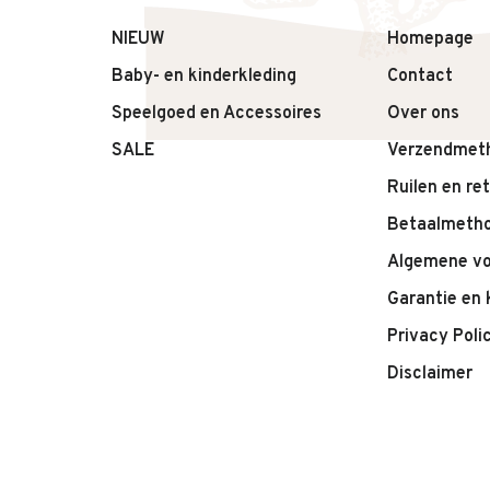
• Zacht en comfortabel materiaal
• Fijne, aansluitende pasvorm
NIEUW
Homepage
• Houdt het hoofd warm
Baby- en kinderkleding
Contact
• Ideaal voor dagelijks gebruik
Speelgoed en Accessoires
Over ons
• Tijdloze en veelzijdige uitstraling
SALE
Verzendmet
Ruilen en re
Betaalmeth
Algemene v
Garantie en 
Privacy Poli
Disclaimer