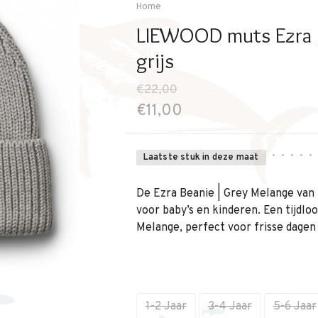
Home
LIEWOOD muts Ezra 
grijs
€22,00
€11,00
•
•
•
•
•
Laatste stuk in deze maat
De Ezra Beanie | Grey Melange van 
voor baby’s en kinderen. Een tijdloo
Melange, perfect voor frisse dagen 
1-2 Jaar
3-4 Jaar
5-6 Jaar