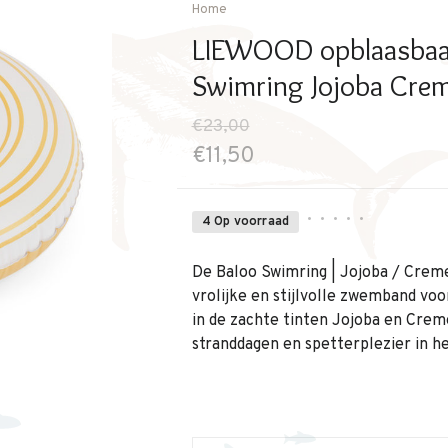
Home
LIEWOOD opblaasbaa
Swimring Jojoba Cre
€23,00
€11,50
•
•
•
•
•
4 Op voorraad
De Baloo Swimring | Jojoba / Crem
vrolijke en stijlvolle zwemband v
in de zachte tinten Jojoba en Cre
stranddagen en spetterplezier in 