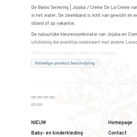
De Baloo Swimring | Jojoba / Creme De La Creme va
in het water. De zwemband is licht van gewicht en 
strand of op vakantie.
De natuurlijke kleurencombinatie van Jojoba en Crem
uitstraling die prachtig combineert met andere Lie
Perfect voor zwembad, strand of vakantie.
Volledige product beschrijving
Een vrolijke en stijlvolle zwemband die waterpret en
Twijfel je over de maat of leeftijdsindicatie? Neem 
Kenmerken:
• Baloo Swimring van Liewood
• Kleur: Jojoba / Creme De La Creme
• Licht en makkelijk op te blazen
• Ideaal voor zwembad en strand
NIEUW
Homepage
• Perfect voor zomerse waterpret
Baby- en kinderkleding
Contact