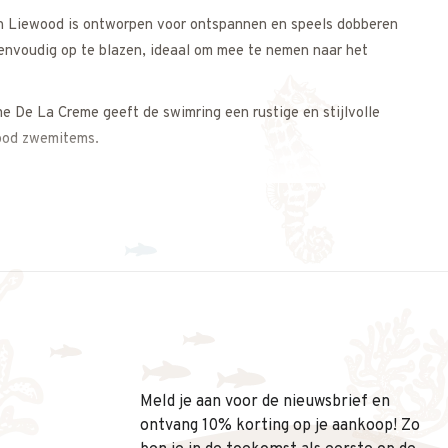
n Liewood is ontworpen voor ontspannen en speels dobberen
eenvoudig op te blazen, ideaal om mee te nemen naar het
e De La Creme geeft de swimring een rustige en stijlvolle
wood zwemitems.
 design combineert.
gerust contact met ons op. We helpen je graag.
Meld je aan voor de nieuwsbrief en
ontvang 10% korting op je aankoop! Zo