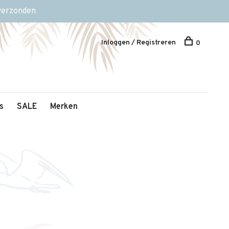
 verzonden
Inloggen / Registreren
0
s
SALE
Merken