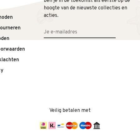
ben je in de toekomst als eerste op de
hoogte van de nieuwste collecties en
lwassene.
acties.
hoden
tourneren
oden
oorwaarden
klachten
cy
Veilig betalen met