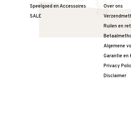
• Rustige en stijlvolle uitstraling
Speelgoed en Accessoires
Over ons
Adviesleeftijd: gebruiken onder toezicht van een vo
SALE
Verzendmet
Ruilen en re
Betaalmeth
Algemene v
Garantie en 
Privacy Poli
Disclaimer