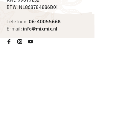
KvK: 99079232
BTW: NL868784886B01
Telefoon:
06-40055668
E-mail:
info@mixmix.nl