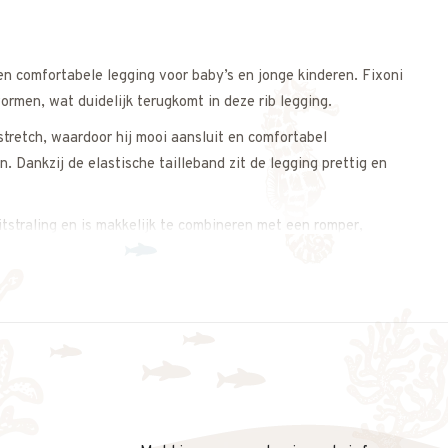
 en comfortabele legging voor baby’s en jonge kinderen. Fixoni
rmen, wat duidelijk terugkomt in deze rib legging.
stretch, waardoor hij mooi aansluit en comfortabel
 Dankzij de elastische tailleband zit de legging prettig en
uitstraling en is makkelijk te combineren met een romper,
 en comfortabele legging voor baby’s en jonge kinderen. Fixoni
rmen, wat duidelijk terugkomt in deze rib legging.
s samenbrengt.
stretch, waardoor hij mooi aansluit en comfortabel
s op. We meten de legging graag voor je na, zodat je zeker
 Dankzij de elastische tailleband zit de legging prettig en
uitstraling en is makkelijk te combineren met een romper,