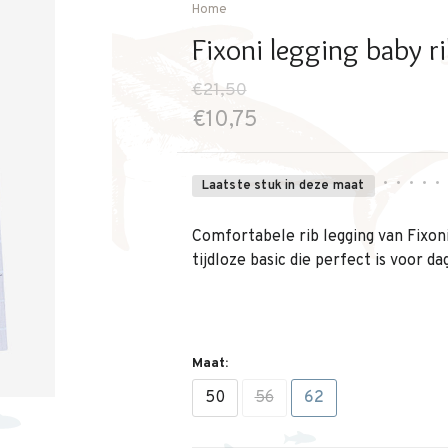
Home
Fixoni legging baby ri
€21,50
€10,75
•
•
•
•
•
Laatste stuk in deze maat
Comfortabele rib legging van Fixoni
tijdloze basic die perfect is voor da
Maat:
50
56
62