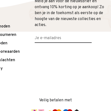
Meld je aan voor de nieuwsbrief en
s samenbrengt.
ontvang 10% korting op je aankoop! Zo
s op. We meten de legging graag voor je na, zodat je zeker
ben je in de toekomst als eerste op de
hoogte van de nieuwste collecties en
acties.
hoden
tourneren
oden
oorwaarden
klachten
cy
Veilig betalen met