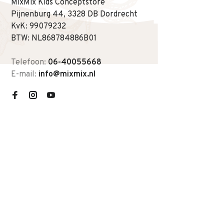
MixMix Kids Conceptstore
Pijnenburg 44, 3328 DB Dordrecht
KvK: 99079232
BTW: NL868784886B01
Telefoon:
06-40055668
E-mail:
info@mixmix.nl