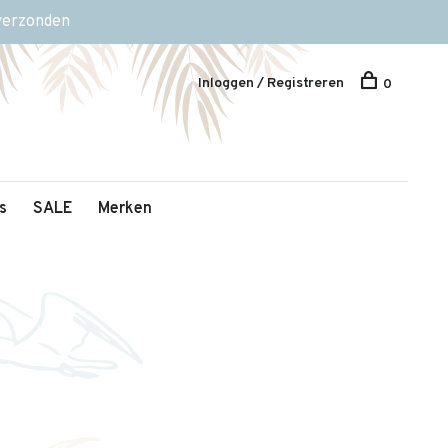
 verzonden
Inloggen / Registreren
0
s
SALE
Merken