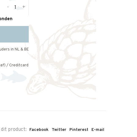
-
+
zonden
uders in NL & BE
af) / Creditcard
 dit product:
Facebook
Twitter
Pinterest
E-mail