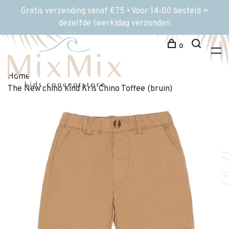
Gratis verzending vanaf €75 • Voor 14:00 besteld =
dezelfde (werk)dag verzonden
0
Home
The New chino kind Kris Chino Toffee (bruin)