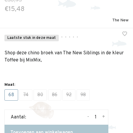
€30,95
€15,48
The New
•
•
•
•
•
Laatste stuk in deze maat
Shop deze chino broek van The New Siblings in de kleur
Toffee bij MixMix,
Maat:
68
74
80
86
92
98
-
+
Aantal:
Toevoegen aan winkelwagen