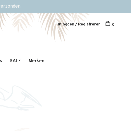
 verzonden
Inloggen / Registreren
0
s
SALE
Merken