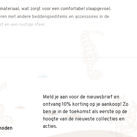
materiaal, wat zorgt voor een comfortabel slaapgevoel.
neren met andere beddengoeditems en accessoires in de
t en een rustige sfeer.
jne keuze is:
r
Meld je aan voor de nieuwsbrief en
ontvang 10% korting op je aankoop! Zo
ben je in de toekomst als eerste op de
hoogte van de nieuwste collecties en
acties.
hoden