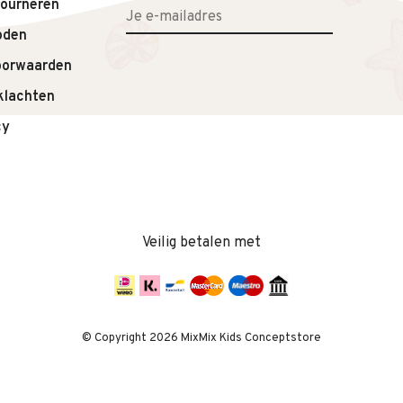
tourneren
oden
oorwaarden
klachten
cy
Veilig betalen met
© Copyright 2026 MixMix Kids Conceptstore