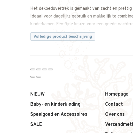
Het dekbedovertrek is gemaakt van zacht en prettig 
Ideaal voor dagelijks gebruik en makkelijk te combi
kinderkamer. Een fijne keuze voor een goede nachtrus
Waarom dit junior dekbedovertrek van Liewood een fi
Volledige product beschrijving
– Junior dekbedovertrek voor peuter- en kinderbed
– Uitgevoerd in de kleur Sandy
– Zacht en comfortabel materiaal
– Zorgt voor een rustige uitstraling in de kinderkame
– Geschikt voor dagelijks gebruik
– Tijdloos Scandinavisch design
Productdetails:
NIEUW
Homepage
– Merk: Liewood
Baby- en kinderkleding
Contact
– Productnaam: Junior Dekbedovertrek
Speelgoed en Accessoires
Over ons
– Kleur: Sandy
– Type: Dekbedovertrek junior
SALE
Verzendmet