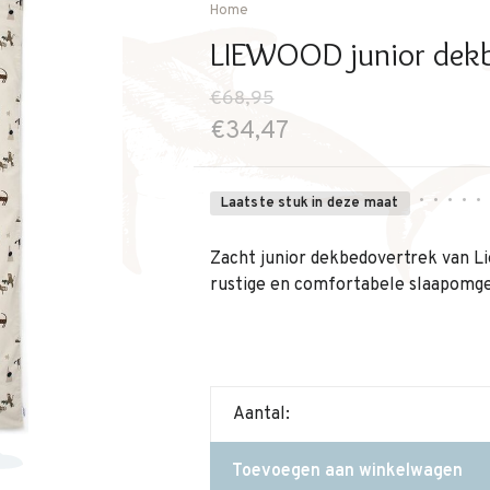
Home
LIEWOOD junior dekb
€68,95
€34,47
•
•
•
•
•
Laatste stuk in deze maat
Zacht junior dekbedovertrek van Li
rustige en comfortabele slaapomge
Aantal:
Toevoegen aan winkelwagen