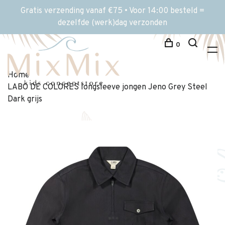
Gratis verzending vanaf €75 • Voor 14:00 besteld =
dezelfde (werk)dag verzonden
0
Home
LABO DE COLORES longsleeve jongen Jeno Grey Steel
Dark grijs