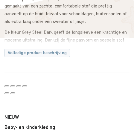
gemaakt van een zachte, comfortabele stof die prettig
aanvoelt op de huid. Ideaal voor schooldagen, buitenspelen of
als extra laag onder een sweater of jasje.
De kleur Grey Steel Dark geeft de longsleeve een krachtige en
moderne uitstraling. Dankzij de fijne pasvorm en soepele stof
heeft je kind voldoende bewegingsvrijheid gedurende de hele
Volledige product beschrijving
dag.
Perfect te combineren met een jeans, joggingbroek of onder
een denim jacket voor een complete outfit. Zowel casual als
iets netter te stylen.
Een veelzijdige essential die niet mag ontbreken in de
garderobe.
Twijfel je over de maat? Neem gerust contact met ons op. We
NIEUW
meten de longsleeve graag voor je na, zodat je zeker weet dat
je de juiste maat bestelt.
Baby- en kinderkleding