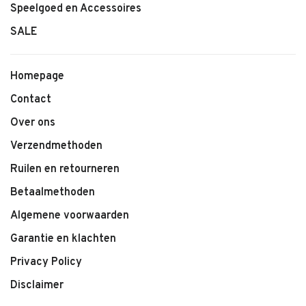
Speelgoed en Accessoires
Kenmerken:
SALE
• Jeno Longsleeve van Labo de Colores
• Zachte, comfortabele stof
• Kleur: Grey Steel Dark
Homepage
• Tijdloze en stoere uitstraling
Contact
• Geschikt voor dagelijks gebruik
• Makkelijk te combineren
Over ons
Verzendmethoden
Ruilen en retourneren
Betaalmethoden
Algemene voorwaarden
Garantie en klachten
Privacy Policy
Disclaimer