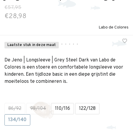
€57,95
€28,98
Labo de Colores
•
•
•
•
•
Laatste stuk in deze maat
De Jeno | Longsleeve | Grey Steel Dark van Labo de
Colores is een stoere en comfortabele longsleeve voor
kinderen. Een tijdloze basic in een diepe grijstint die
moeiteloos te combineren is.
86/92
98/104
110/116
122/128
134/140