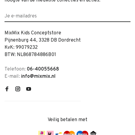
hoogte van de nieuwste collecties en acties.
MixMix Kids Conceptstore
Pijnenburg 44, 3328 DB Dordrecht
KvK: 99079232
BTW: NL868784886B01
Telefoon:
06-40055668
E-mail:
info@mixmix.nl
Veilig betalen met