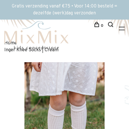
Gratis verzending vanaf €75 • Voor 14:00 besteld =
dezelfde (werk)dag verzonden
0
Home
Inger Knee Socks | Cream