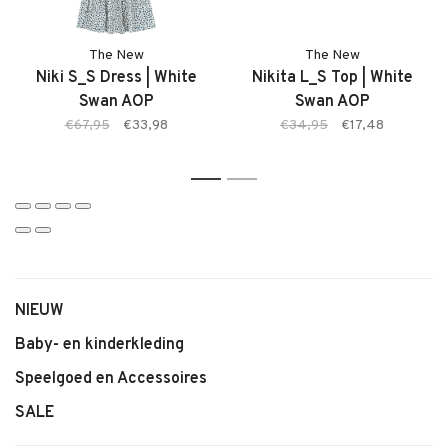
• Kleur: Cream
• Zachte en soepele stof
The New
The New
• Ademend en comfortabel materiaal
Niki S_S Dress | White
Nikita L_S Top | White
• Elastische boord
Swan AOP
Swan AOP
• Comfortabele pasvorm
€67,95
€33,98
€34,95
€17,48
• Klassiek en stijlvol design
• Geschikt voor dagelijks gebruik
1
2
NIEUW
Baby- en kinderkleding
Speelgoed en Accessoires
SALE