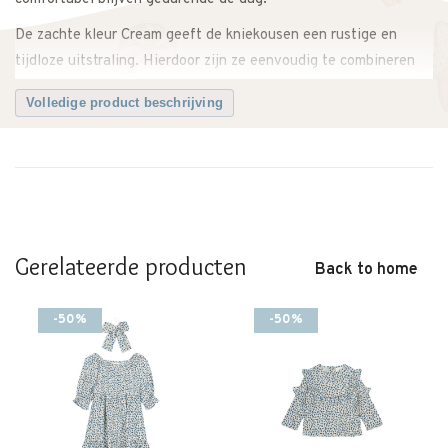
De zachte kleur Cream geeft de kniekousen een rustige en
tijdloze uitstraling. Hierdoor zijn ze eenvoudig te combineren
met jurken, rokjes en verschillende outfits.
Volledige product beschrijving
Dankzij de elastische boord blijven de kniekousen goed zitten
zonder af te zakken. De comfortabele pasvorm zorgt ervoor dat
kinderen vrij kunnen bewegen tijdens het spelen.
Perfect voor schooldagen, feestjes of om een outfit net wat
extra stijl te geven.
Gerelateerde producten
Back to home
Een comfortabel en stijlvol paar kniekousen dat zachtheid,
draagcomfort en een klassieke uitstraling combineert.
-50%
-50%
Twijfel je over de maat? Neem gerust contact met ons op. We
adviseren je graag.
Kenmerken
• Inger Knee Socks van MP Denmark