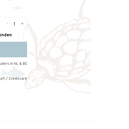
-
+
zonden
uders in NL & BE
af) / Creditcard