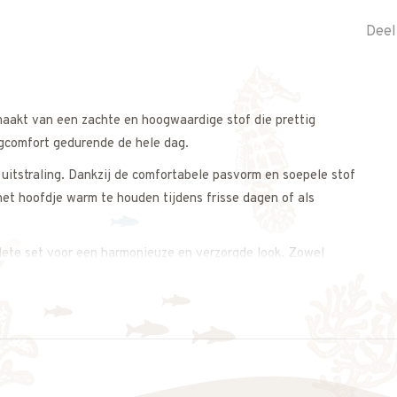
Deel
emaakt van een zachte en hoogwaardige stof die prettig
agcomfort gedurende de hele dag.
 uitstraling. Dankzij de comfortabele pasvorm en soepele stof
het hoofdje warm te houden tijdens frisse dagen of als
lete set voor een harmonieuze en verzorgde look. Zowel
zomerse uitstraling.
s op. We adviseren je graag.