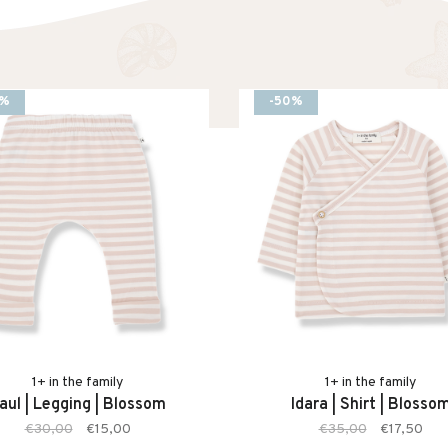
0%
-50%
1+ in the family
1+ in the family
aul | Legging | Blossom
Idara | Shirt | Blosso
€30,00
€15,00
€35,00
€17,50