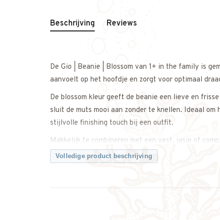
Beschrijving
Reviews
De Gio | Beanie | Blossom van 1+ in the family is g
aanvoelt op het hoofdje en zorgt voor optimaal dra
De blossom kleur geeft de beanie een lieve en frisse
sluit de muts mooi aan zonder te knellen. Ideaal om 
stijlvolle finishing touch bij een outfit.
Makkelijk te combineren met een vest, jasje of comp
casual als iets netter te dragen.
Volledige product beschrijving
Een comfortabele en tijdloze beanie met een zachte, 
Twijfel je over de maat? Neem gerust contact met on
Kenmerken: