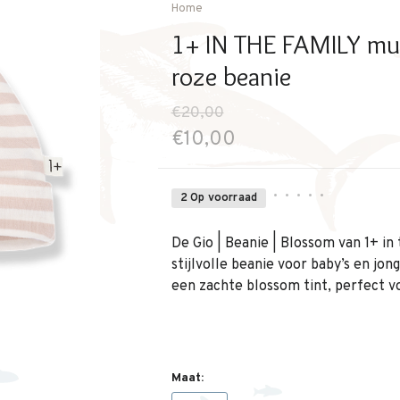
Home
1+ IN THE FAMILY mu
roze beanie
€20,00
€10,00
•
•
•
•
•
2 Op voorraad
De Gio | Beanie | Blossom van 1+ in
stijlvolle beanie voor baby’s en jon
een zachte blossom tint, perfect vo
Maat: