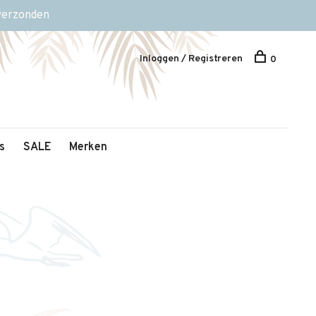
 verzonden
Inloggen / Registreren
0
s
SALE
Merken