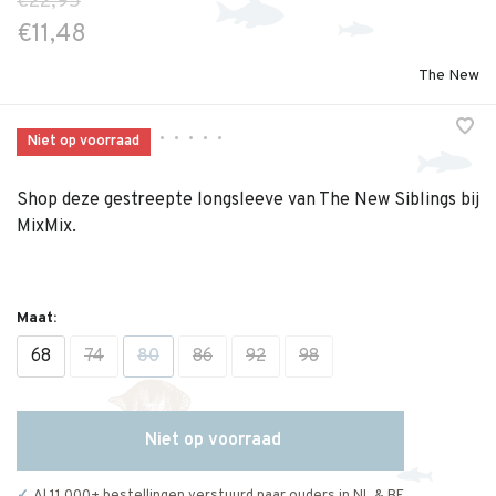
€22,95
€11,48
The New
•
•
•
•
•
Niet op voorraad
Shop deze gestreepte longsleeve van The New Siblings bij
MixMix.
Maat:
68
74
80
86
92
98
Niet op voorraad