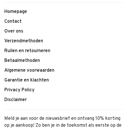
• Zachte stof met subtiele structuur
• Comfortabele pasvorm
Homepage
• Shapes print
Contact
• Geschikt voor dagelijks gebruik
• Makkelijk te combineren
Over ons
Verzendmethoden
Ruilen en retourneren
Betaalmethoden
Algemene voorwaarden
Garantie en klachten
Privacy Policy
Disclaimer
Meld je aan voor de nieuwsbrief en ontvang 10% korting
op je aankoop! Zo ben je in de toekomst als eerste op de