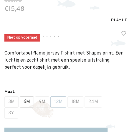
€30,95
€15,48
PLAY UP
•
•
•
•
•
Niet op voorraad
Comfortabel flame jersey T-shirt met Shapes print. Een
luchtig en zacht shirt met een speelse uitstraling,
perfect voor dagelijks gebruik.
Maat:
3M
6M
9M
12M
18M
24M
3Y