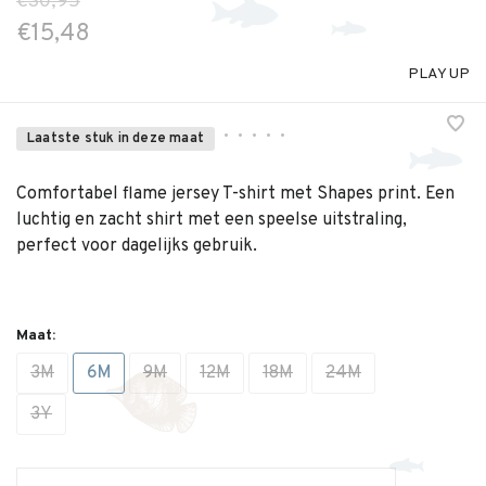
€30,95
€15,48
PLAY UP
•
•
•
•
•
Laatste stuk in deze maat
Comfortabel flame jersey T-shirt met Shapes print. Een
luchtig en zacht shirt met een speelse uitstraling,
perfect voor dagelijks gebruik.
Maat:
3M
6M
9M
12M
18M
24M
3Y