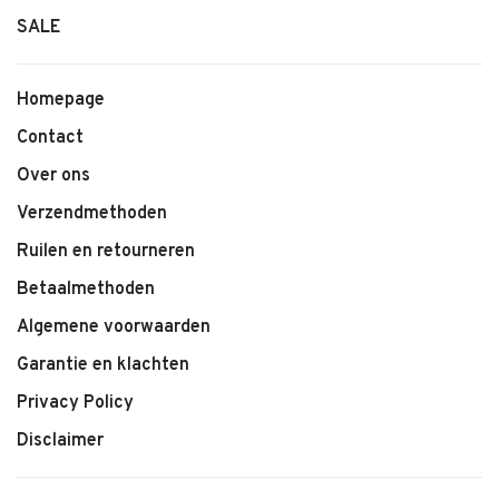
SALE
• Flame jersey T-shirt
• Zachte stof met subtiele structuur
• Comfortabele pasvorm
Homepage
• Shapes print
Contact
• Geschikt voor dagelijks gebruik
• Makkelijk te combineren
Over ons
Verzendmethoden
Ruilen en retourneren
Betaalmethoden
Algemene voorwaarden
Garantie en klachten
Privacy Policy
Disclaimer