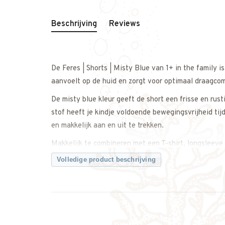
Beschrijving
Reviews
De Feres | Shorts | Misty Blue van 1+ in the family 
aanvoelt op de huid en zorgt voor optimaal draagco
De misty blue kleur geeft de short een frisse en rus
stof heeft je kindje voldoende bewegingsvrijheid ti
en makkelijk aan en uit te trekken.
Makkelijk te combineren met een T-shirt, longsleeve 
casual als iets netter te dragen.
Volledige product beschrijving
Een comfortabele en tijdloze short met een zachte, na
Twijfel je over de maat? Neem gerust contact met on
Kenmerken: