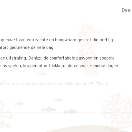
Deel
is gemaakt van een zachte en hoogwaardige stof die prettig
mfort gedurende de hele dag.
tige uitstraling. Dankzij de comfortabele pasvorm en soepele
jdens spelen, kruipen of ontdekken. Ideaal voor zomerse dagen
of sweater voor een complete en stijlvolle outfit. Zowel
tuurlijke uitstraling.
s op. We adviseren je graag.