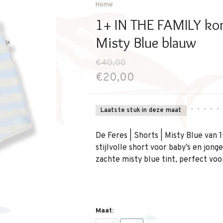
Home
1+ IN THE FAMILY kor
Misty Blue blauw
€40,00
€20,00
•
•
•
•
•
Laatste stuk in deze maat
De Feres | Shorts | Misty Blue van 
stijlvolle short voor baby’s en jong
zachte misty blue tint, perfect voo
Maat: