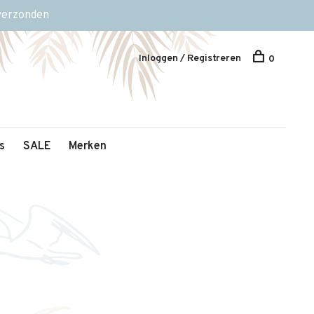
 verzonden
Inloggen / Registreren
0
s
SALE
Merken