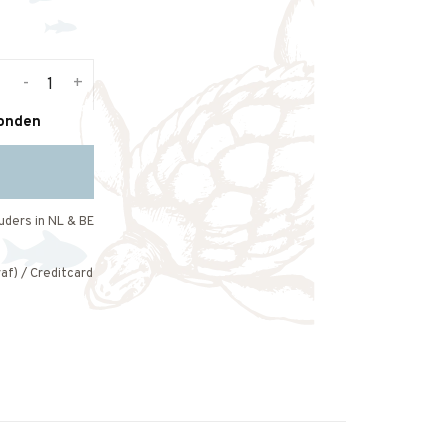
-
+
zonden
uders in NL & BE
af) / Creditcard