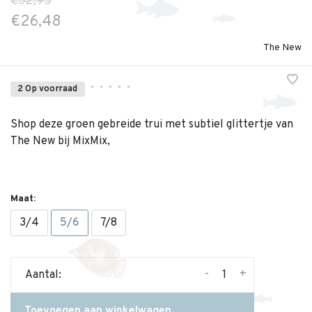
€52,95
€26,48
The New
•
•
•
•
•
2 Op voorraad
Shop deze groen gebreide trui met subtiel glittertje van
The New bij MixMix,
Maat:
3/4
5/6
7/8
-
+
Aantal:
Toevoegen aan winkelwagen