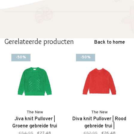
Gerelateerde producten
Back to home
-50%
-50%
The New
The New
Jiva knit Pullover |
Diva knit Pullover | Rood
Groene gebreide trui
gebreide trui |
Chrysanthemum
€54,95
€27,48
€52,95
€26,48