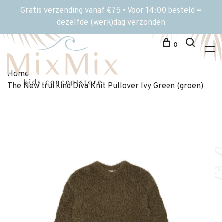
Gratis verzending vanaf €75 • Voor 14:00 besteld =
dezelfde (werk)dag verzonden
0
Home
The New trui kind Diva Knit Pullover Ivy Green (groen)