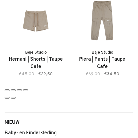
juiste maat bestelt.
Kenmerken:
• Coz Shortsleeve Shirt van Baje
• Zachte, ademende stof
• Kleur: White Coconut
• Comfortabele pasvorm
Baje Studio
Baje Studio
Hernani | Shorts | Taupe
Piera | Pants | Taupe
• Tijdloze en moderne uitstraling
Cafe
Cafe
• Geschikt voor dagelijks gebruik
€45,00
€22,50
€69,00
€34,50
• Makkelijk te combineren
NIEUW
Baby- en kinderkleding