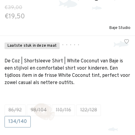
€39,00
€19,50
Baje Studio
•
•
•
•
•
Laatste stuk in deze maat
De Coz | Shortsleeve Shirt | White Coconut van Baje is
een stijlvol en comfortabel shirt voor kinderen. Een
tijdloos item in de frisse White Coconut tint, perfect voor
zowel casual als nettere outfits.
86/92
98/104
110/116
122/128
134/140