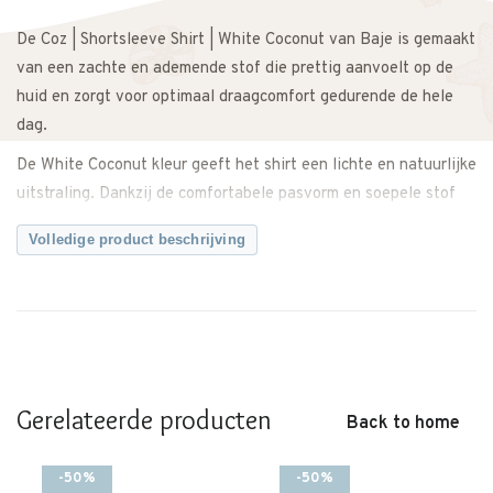
De Coz | Shortsleeve Shirt | White Coconut van Baje is gemaakt
van een zachte en ademende stof die prettig aanvoelt op de
huid en zorgt voor optimaal draagcomfort gedurende de hele
dag.
De White Coconut kleur geeft het shirt een lichte en natuurlijke
uitstraling. Dankzij de comfortabele pasvorm en soepele stof
heeft je kind voldoende bewegingsvrijheid tijdens school,
Volledige product beschrijving
spelen en andere dagelijkse momenten.
Makkelijk te combineren met een short, jeans of nette broek
voor een complete outfit. Zowel casual te dragen als iets
netter te stylen.
Een veelzijdig shirt met een tijdloze en moderne uitstraling.
Gerelateerde producten
Back to home
Let op: dit merk valt groot.
Twijfel je over de maat? Neem gerust contact met ons op. We
-50%
-50%
meten het shirt graag voor je na, zodat je zeker weet dat je de