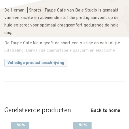
De Hernani | Shorts | Taupe Cafe van Baje Studio is gemaakt
van een zachte en ademende stof die prettig aanvoelt op de
huid en zorgt voor optimaal draagcomfort gedurende de hele
dag.
De Taupe Cafe kleur geeft de short een rustige en natuurlijke
uitstraling. Dankzij de comfortabele pasvorm en elastische
tailleband zit de short prettig en biedt hij voldoende
Volledige product beschrijving
bewegingsvrijheid om te spelen en te ontdekken.
Makkelijk te combineren met een T-shirt, polo of blouse voor
een complete outfit. Zowel casual te dragen als iets netter te
stylen. Een veelzijdige short met een tijdloze en moderne
uitstraling.
Gerelateerde producten
Let op: dit merk valt groot.
Back to home
Twijfel je over de maat? Neem gerust contact met ons op. We
meten de short graag voor je na, zodat je zeker weet dat je de
-50%
-50%