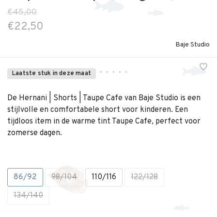
€45,00
€22,50
Baje Studio
•
•
•
•
•
Laatste stuk in deze maat
De Hernani | Shorts | Taupe Cafe van Baje Studio is een
stijlvolle en comfortabele short voor kinderen. Een
tijdloos item in de warme tint Taupe Cafe, perfect voor
zomerse dagen.
86/92
98/104
110/116
122/128
134/140