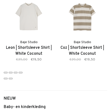
juiste maat bestelt.
Kenmerken:
• Hernani Shorts van Baje Studio
• Zachte, ademende stof
• Kleur: Taupe Cafe
• Elastische tailleband
Baje Studio
Baje Studio
• Comfortabele pasvorm
Leon | Shortsleeve Shirt |
Coz | Shortsleeve Shirt |
• Ideaal voor warme dagen
White Coconut
White Coconut
• Makkelijk te combineren
€39,00
€19,50
€39,00
€19,50
NIEUW
Baby- en kinderkleding