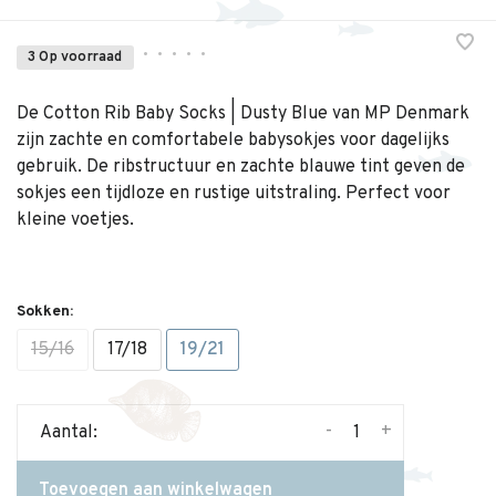
•
•
•
•
•
3 Op voorraad
De Cotton Rib Baby Socks | Dusty Blue van MP Denmark
zijn zachte en comfortabele babysokjes voor dagelijks
gebruik. De ribstructuur en zachte blauwe tint geven de
sokjes een tijdloze en rustige uitstraling. Perfect voor
kleine voetjes.
Sokken:
15/16
17/18
19/21
-
+
Aantal:
Toevoegen aan winkelwagen