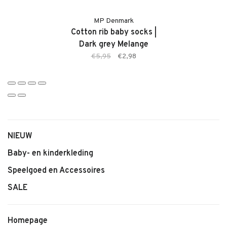
• Kleur: Dusty Blue
MP Denmark
• Zachte katoenmix
Cotton rib baby socks |
• Ademend en comfortabel materiaal
Dark grey Melange
• Fijne ribstructuur
€5,95
€2,98
• Elastische boord
• Comfortabele pasvorm
• Tijdloos en stijlvol design
NIEUW
Baby- en kinderkleding
Speelgoed en Accessoires
SALE
Homepage