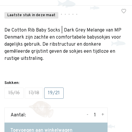
•
•
•
•
•
Laatste stuk in deze maat
De Cotton Rib Baby Socks | Dark Grey Melange van MP
Denmark zijn zachte en comfortabele babysokjes voor
dagelijks gebruik. De ribstructuur en donkere
gemêleerde grijstint geven de sokjes een tijdloze en
rustige uitstraling.
Sokken:
15/16
17/18
19/21
-
+
Aantal:
Toevoegen aan winkelwagen