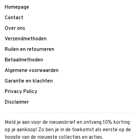
• Cotton Rib Baby Socks van MP Denmark
Homepage
• Kleur: Dark Grey Melange
Contact
• Zachte katoenmix
Over ons
• Ademend en comfortabel materiaal
Verzendmethoden
• Fijne ribstructuur
• Elastische boord
Ruilen en retourneren
• Comfortabele pasvorm
Betaalmethoden
• Tijdloos en stijlvol design
Algemene voorwaarden
Garantie en klachten
Privacy Policy
Disclaimer
Meld je aan voor de nieuwsbrief en ontvang 10% korting
op je aankoop! Zo ben je in de toekomst als eerste op de
hoogte van de nieuwste collecties en acties.