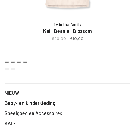
• Clareta Jumpsuit van 1+ in the family
• Zachte, comfortabele stof
• Kleur: Blossom
• Comfortabele pasvorm
1+ in the family
Kai | Beanie | Blossom
• Praktische sluiting
€20,00
€10,00
• Geschikt voor baby’s en jonge kinderen
• Tijdloze en stijlvolle uitstraling
• Complete outfit in één
NIEUW
Baby- en kinderkleding
Speelgoed en Accessoires
SALE