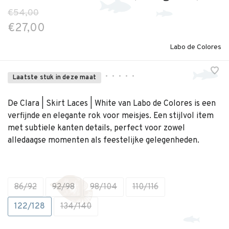
€54,00
€27,00
Labo de Colores
•
•
•
•
•
Laatste stuk in deze maat
De Clara | Skirt Laces | White van Labo de Colores is een
verfijnde en elegante rok voor meisjes. Een stijlvol item
met subtiele kanten details, perfect voor zowel
alledaagse momenten als feestelijke gelegenheden.
86/92
92/98
98/104
110/116
122/128
134/140