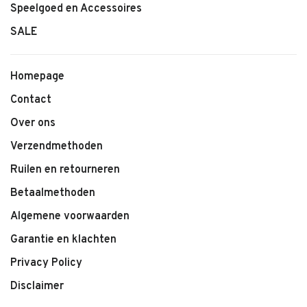
Speelgoed en Accessoires
• Clara Skirt Laces van Labo de Colores
SALE
• Lichte, comfortabele stof
• Kleur: White
• Subtiele kanten details
Homepage
• Elastische tailleband
Contact
• Geschikt voor dagelijks gebruik en speciale momenten
• Makkelijk te combineren
Over ons
Verzendmethoden
Ruilen en retourneren
Betaalmethoden
Algemene voorwaarden
Garantie en klachten
Privacy Policy
Disclaimer