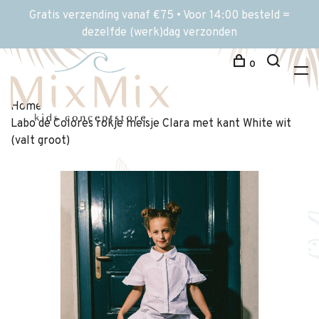
Gratis verzending vanaf €75 • Voor 14:00 besteld =
dezelfde (werk)dag verzonden
0
Home
Labo de Colores rokje meisje Clara met kant White wit
(valt groot)