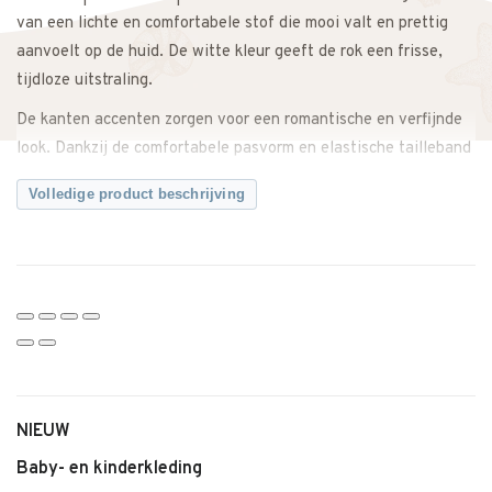
van een lichte en comfortabele stof die mooi valt en prettig
aanvoelt op de huid. De witte kleur geeft de rok een frisse,
tijdloze uitstraling.
De kanten accenten zorgen voor een romantische en verfijnde
look. Dankzij de comfortabele pasvorm en elastische tailleband
zit de rok prettig en heeft je kind voldoende bewegingsvrijheid
Volledige product beschrijving
om te spelen en te bewegen.
Makkelijk te combineren met een blouse, top of fijn gebreid
vest voor een complete outfit. Zowel casual te dragen als
feestelijk te stylen.
Een elegante rok met een zachte, romantische uitstraling.
Twijfel je over de maat? Neem gerust contact met ons op. We
meten de rok graag voor je na, zodat je zeker weet dat je de
NIEUW
juiste maat bestelt.
Baby- en kinderkleding
Kenmerken: