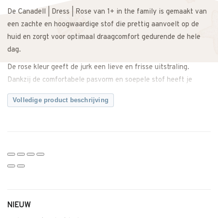
De Canadell | Dress | Rose van 1+ in the family is gemaakt van
een zachte en hoogwaardige stof die prettig aanvoelt op de
huid en zorgt voor optimaal draagcomfort gedurende de hele
dag.
De rose kleur geeft de jurk een lieve en frisse uitstraling.
Dankzij de comfortabele pasvorm en soepele stof heeft je
kindje voldoende bewegingsvrijheid tijdens spelen, kruipen of
Volledige product beschrijving
ontdekken. Ideaal als complete outfit, maar ook mooi te
combineren met een legging of vestje op frissere dagen.
Zowel casual te dragen als iets netter te stylen voor een
speciale gelegenheid.
Een comfortabele en tijdloze jurk met een zachte, romantische
uitstraling.
Twijfel je over de maat? Neem gerust contact met ons op. We
NIEUW
adviseren je graag.