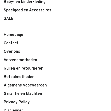
Baby- en kinderkleding
Kenmerken:
Speelgoed en Accessoires
• Canadell Dress van 1+ in the family
SALE
• Zachte, comfortabele stof
• Kleur: Rose
• Comfortabele pasvorm
Homepage
• Geschikt voor baby’s en jonge kinderen
Contact
• Tijdloze en stijlvolle uitstraling
• Makkelijk te combineren
Over ons
Verzendmethoden
Ruilen en retourneren
Betaalmethoden
Algemene voorwaarden
Garantie en klachten
Privacy Policy
Disclaimer